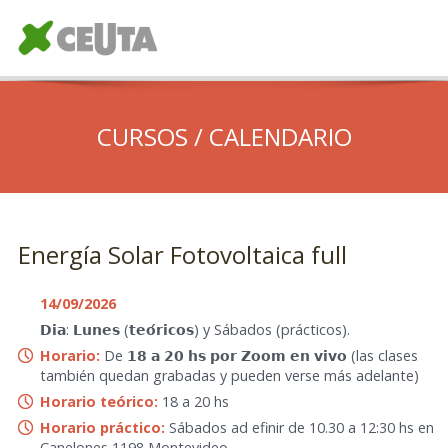
CURSOS / CALENDARIO
Energía Solar Fotovoltaica full
14/09/2026
𝗗𝗶𝗮: 𝗟𝘂𝗻𝗲𝘀 (𝘁𝗲𝗼́𝗿𝗶𝗰𝗼𝘀) y Sábados (prácticos).
Horario:
De 𝟭𝟴 𝗮 𝟮𝟬 𝗵𝘀 𝗽𝗼𝗿 𝗭𝗼𝗼𝗺 𝗲𝗻 𝘃𝗶𝘃𝗼 (las clases
también quedan grabadas y pueden verse más adelante)
Horario teórico:
18 a 20 hs
Horario práctico:
Sábados ad efinir de 10.30 a 12:30 hs en
Canelones 1198 Montevideo.