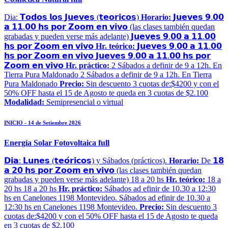
Dia: 𝗧𝗼𝗱𝗼𝘀 𝗹𝗼𝘀 𝗝𝘂𝗲𝘃𝗲𝘀 (𝘁𝗲𝗼𝗿𝗶𝗰𝗼𝘀)
Horario:
𝗝𝘂𝗲𝘃𝗲𝘀 𝟵.𝟬𝟬
𝗮 𝟭𝟭.𝟬𝟬 𝗵𝘀 𝗽𝗼𝗿 𝗭𝗼𝗼𝗺 𝗲𝗻 𝘃𝗶𝘃𝗼 (las clases también quedan
grabadas y pueden verse más adelante) 𝗝𝘂𝗲𝘃𝗲𝘀 𝟵.𝟬𝟬 𝗮 𝟭𝟭.𝟬𝟬
𝗵𝘀 𝗽𝗼𝗿 𝗭𝗼𝗼𝗺 𝗲𝗻 𝘃𝗶𝘃𝗼
Hr. teórico:
𝗝𝘂𝗲𝘃𝗲𝘀 𝟵.𝟬𝟬 𝗮 𝟭𝟭.𝟬𝟬
𝗵𝘀 𝗽𝗼𝗿 𝗭𝗼𝗼𝗺 𝗲𝗻 𝘃𝗶𝘃𝗼 𝗝𝘂𝗲𝘃𝗲𝘀 𝟵.𝟬𝟬 𝗮 𝟭𝟭.𝟬𝟬 𝗵𝘀 𝗽𝗼𝗿
𝗭𝗼𝗼𝗺 𝗲𝗻 𝘃𝗶𝘃𝗼
Hr. práctico:
2 Sábados a definir de 9 a 12h. En
Tierra Pura Maldonado 2 Sábados a definir de 9 a 12h. En Tierra
Pura Maldonado
Precio:
Sin descuento 3 cuotas de:$4200 y con el
50% OFF hasta el 15 de Agosto te queda en 3 cuotas de $2.100
Modalidad:
Semipresencial o virtual
INICIO - 14 de Setiembre 2026
Energía Solar Fotovoltaica full
𝗗𝗶𝗮: 𝗟𝘂𝗻𝗲𝘀 (𝘁𝗲𝗼́𝗿𝗶𝗰𝗼𝘀) y Sábados (prácticos).
Horario:
De 𝟭𝟴
𝗮 𝟮𝟬 𝗵𝘀 𝗽𝗼𝗿 𝗭𝗼𝗼𝗺 𝗲𝗻 𝘃𝗶𝘃𝗼 (las clases también quedan
grabadas y pueden verse más adelante) 18 a 20 hs
Hr. teórico:
18 a
20 hs 18 a 20 hs
Hr. práctico:
Sábados ad efinir de 10.30 a 12:30
hs en Canelones 1198 Montevideo. Sábados ad efinir de 10.30 a
12:30 hs en Canelones 1198 Montevideo.
Precio:
Sin descuento 3
cuotas de:$4200 y con el 50% OFF hasta el 15 de Agosto te queda
en 3 cuotas de $2.100