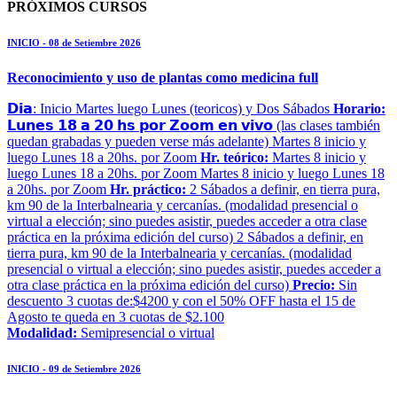
PRÓXIMOS CURSOS
INICIO - 08 de Setiembre 2026
Reconocimiento y uso de plantas como medicina full
𝗗𝗶𝗮: Inicio Martes luego Lunes (teoricos) y Dos Sábados
Horario:
𝗟𝘂𝗻𝗲𝘀 𝟭𝟴 𝗮 𝟮𝟬 𝗵𝘀 𝗽𝗼𝗿 𝗭𝗼𝗼𝗺 𝗲𝗻 𝘃𝗶𝘃𝗼 (las clases también
quedan grabadas y pueden verse más adelante) Martes 8 inicio y
luego Lunes 18 a 20hs. por Zoom
Hr. teórico:
Martes 8 inicio y
luego Lunes 18 a 20hs. por Zoom Martes 8 inicio y luego Lunes 18
a 20hs. por Zoom
Hr. práctico:
2 Sábados a definir, en tierra pura,
km 90 de la Interbalnearia y cercanías. (modalidad presencial o
virtual a elección; sino puedes asistir, puedes acceder a otra clase
práctica en la próxima edición del curso) 2 Sábados a definir, en
tierra pura, km 90 de la Interbalnearia y cercanías. (modalidad
presencial o virtual a elección; sino puedes asistir, puedes acceder a
otra clase práctica en la próxima edición del curso)
Precio:
Sin
descuento 3 cuotas de:$4200 y con el 50% OFF hasta el 15 de
Agosto te queda en 3 cuotas de $2.100
Modalidad:
Semipresencial o virtual
INICIO - 09 de Setiembre 2026