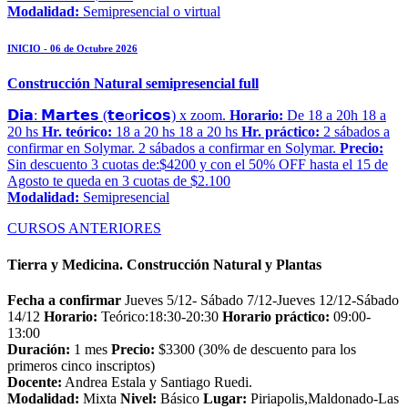
Modalidad:
Semipresencial o virtual
INICIO - 06 de Octubre 2026
Construcción Natural semipresencial full
𝗗𝗶𝗮: 𝗠𝗮𝗿𝘁𝗲𝘀 (𝘁𝗲o𝗿𝗶𝗰𝗼𝘀) x zoom.
Horario:
De 18 a 20h 18 a
20 hs
Hr. teórico:
18 a 20 hs 18 a 20 hs
Hr. práctico:
2 sábados a
confirmar en Solymar. 2 sábados a confirmar en Solymar.
Precio:
Sin descuento 3 cuotas de:$4200 y con el 50% OFF hasta el 15 de
Agosto te queda en 3 cuotas de $2.100
Modalidad:
Semipresencial
CURSOS ANTERIORES
Tierra y Medicina. Construcción Natural y Plantas
Fecha a confirmar
Jueves 5/12- Sábado 7/12-Jueves 12/12-Sábado
14/12
Horario:
Teórico:18:30-20:30
Horario práctico:
09:00-
13:00
Duración:
1 mes
Precio:
$3300 (30% de descuento para los
primeros cinco inscriptos)
Docente:
Andrea Estala y Santiago Ruedi.
Modalidad:
Mixta
Nivel:
Básico
Lugar:
Piriapolis,Maldonado-Las