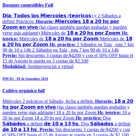
Bosques comestibles Full
𝗗𝗶𝗮: 𝗧𝗼𝗱𝗼𝘀 𝗹𝗼𝘀 𝗠𝗶𝗲𝗿𝗰𝗼𝗹𝗲𝘀 (𝘁𝗲𝗼𝗿𝗶𝗰𝗼𝘀) y 2 Sábados a
definir Prácticos.
Horario:
𝗠𝗶𝗲𝗿𝗰𝗼𝗹𝗲𝘀 𝟭𝟴 𝗮 𝟮𝟬 𝗵𝘀 𝗽𝗼𝗿
𝗭𝗼𝗼𝗺 𝗲𝗻 𝘃𝗶𝘃𝗼 (las clases también quedan grabadas y pueden
verse más adelante) Miércoles de 𝟭𝟴 𝗮 𝟮𝟬 𝗵𝘀 𝗽𝗼𝗿 𝗭𝗼𝗼𝗺
Hr.
teórico:
Miércoles de 𝟭𝟴 𝗮 𝟮𝟬 𝗵𝘀 𝗽𝗼𝗿 𝗭𝗼𝗼𝗺 Miércoles de 𝟭𝟴
𝗮 𝟮𝟬 𝗵𝘀 𝗽𝗼𝗿 𝗭𝗼𝗼𝗺
Hr. práctico:
2 Sábados en Tala , ruta 7 km
90 de 10 a 14h 2 Sábados en Tala , ruta 7 km 90 de 10 a 14h
Precio:
Sin descuento 3 cuotas de:$4200 y con el 50% OFF hasta el
15 de Agosto te queda en 3 cuotas de $2.100
Modalidad:
Semipresencial o virtual
INICIO - 09 de Setiembre 2026
Cultivo orgánico full
Miércoles 2 prácticos el Sábado, fecha a definir.
Horario:
𝟭𝟴 𝗮 𝟮𝟬
𝗵𝘀 𝗽𝗼𝗿 𝗭𝗼𝗼𝗺 𝗲𝗻 𝘃𝗶𝘃𝗼 (las clases también quedan grabadas y
pueden verse más adelante) 18 a 20 hs por Zoom
Hr. teórico:
18 a
20 hs por Zoom 18 a 20 hs por Zoom
Hr. práctico:
Dos
𝗦𝗮́𝗯𝗮𝗱𝗼𝘀 a definir 𝗱𝗲 𝟭𝟬 𝗮 𝟭𝟯 𝗵𝘀. Dos 𝗦𝗮́𝗯𝗮𝗱𝗼𝘀 a definir
𝗱𝗲 𝟭𝟬 𝗮 𝟭𝟯 𝗵𝘀.
Precio:
Sin descuento 3 cuotas de:$4200 y con
el 50% OFF hasta el 15 de Agosto te queda en 3 cuotas de $2.100