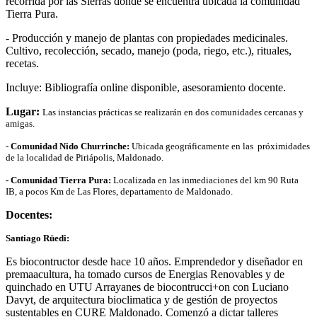
recorrida por las Sierras donde se encuentra ubicada la comunidad
Tierra Pura.
- Producción y manejo de plantas con propiedades medicinales.
Cultivo, recolección, secado, manejo (poda, riego, etc.), rituales,
recetas.
Incluye: Bibliografía online disponible, asesoramiento docente.
Lugar:
Las instancias prácticas se realizarán en dos comunidades cercanas y
amigas.
-
Comunidad Nido Churrinche:
Ubicada geográficamente en las próximidades
de la localidad de Piriápolis, Maldonado.
- Comunidad Tierra Pura:
Localizada en las inmediaciones del km 90 Ruta
IB, a pocos Km de Las Flores, departamento de Maldonado.
Docentes:
Santiago Rüedi:
Es biocontructor desde hace 10 años. Emprendedor y diseñador en
premaacultura, ha tomado cursos de Energias Renovables y de
quinchado en UTU Arrayanes de biocontrucci+on con Luciano
Davyt, de arquitectura bioclimatica y de gestión de proyectos
sustentables en CURE Maldonado. Comenzó a dictar talleres