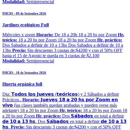
Modalidad:
Semipresencial
INICIO - 09 de Setiembre 2026
Jardines ecológicos Full
Miércoles x zoom
Horario:
De 18 a 20h 18 a 20 hs por Zoom
Hr.
teórico:
18 a 20 hs por Zoom 18 a 20 hs por Zoom
Hr. práctico:
Dos Sabados a definir de 10 a 13hs Dos Sabados a definir de 10 a
13hs
Precio:
Sin descuento 3 cuotas de:$4200 y con el 50% OFF
hasta el 15 de Agosto te queda en 3 cuotas de $2.100
Modalidad:
Semipresencial
INICIO - 10 de Setiembre 2026
Huerta orgánica full
Dia: 𝗧𝗼𝗱𝗼𝘀 𝗹𝗼𝘀 𝗝𝘂𝗲𝘃𝗲𝘀 (𝘁𝗲𝗼́𝗿𝗶𝗰𝗼𝘀) y 2 Sábados a definir
Prácticos..
Horario:
𝗝𝘂𝗲𝘃𝗲𝘀 𝟭𝟴 𝗮 𝟮𝟬 𝗵𝘀 𝗽𝗼𝗿 𝗭𝗼𝗼𝗺 𝗲𝗻
𝘃𝗶𝘃𝗼 (las clases también quedan grabadas y pueden verse más
adelante) 18 a 20 hs por Zoom
Hr. teórico:
18 a 20 hs por Zoom 18
a 20 hs por Zoom
Hr. práctico:
Dos 𝗦𝗮́𝗯𝗮𝗱𝗼𝘀 en total a definir
𝗱𝗲 𝟭𝟬 𝗮 𝟭𝟯 𝗵𝘀. Dos 𝗦𝗮́𝗯𝗮𝗱𝗼𝘀 en total a definir 𝗱𝗲 𝟭𝟬 𝗮 𝟭𝟯
𝗵𝘀.
Precio:
Sin descuento 3 cuotas de:$4200 y con el 50% OFF