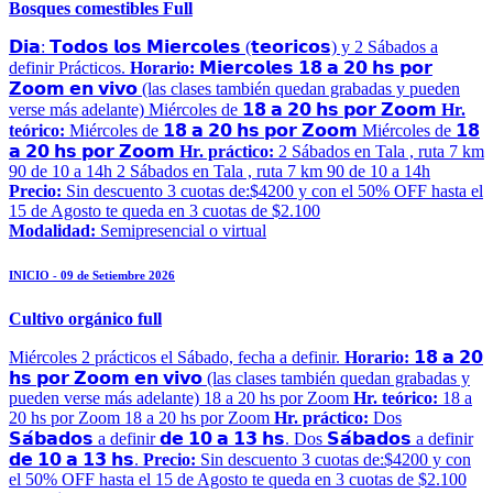
Bosques comestibles Full
𝗗𝗶𝗮: 𝗧𝗼𝗱𝗼𝘀 𝗹𝗼𝘀 𝗠𝗶𝗲𝗿𝗰𝗼𝗹𝗲𝘀 (𝘁𝗲𝗼𝗿𝗶𝗰𝗼𝘀) y 2 Sábados a
definir Prácticos.
Horario:
𝗠𝗶𝗲𝗿𝗰𝗼𝗹𝗲𝘀 𝟭𝟴 𝗮 𝟮𝟬 𝗵𝘀 𝗽𝗼𝗿
𝗭𝗼𝗼𝗺 𝗲𝗻 𝘃𝗶𝘃𝗼 (las clases también quedan grabadas y pueden
verse más adelante) Miércoles de 𝟭𝟴 𝗮 𝟮𝟬 𝗵𝘀 𝗽𝗼𝗿 𝗭𝗼𝗼𝗺
Hr.
teórico:
Miércoles de 𝟭𝟴 𝗮 𝟮𝟬 𝗵𝘀 𝗽𝗼𝗿 𝗭𝗼𝗼𝗺 Miércoles de 𝟭𝟴
𝗮 𝟮𝟬 𝗵𝘀 𝗽𝗼𝗿 𝗭𝗼𝗼𝗺
Hr. práctico:
2 Sábados en Tala , ruta 7 km
90 de 10 a 14h 2 Sábados en Tala , ruta 7 km 90 de 10 a 14h
Precio:
Sin descuento 3 cuotas de:$4200 y con el 50% OFF hasta el
15 de Agosto te queda en 3 cuotas de $2.100
Modalidad:
Semipresencial o virtual
INICIO - 09 de Setiembre 2026
Cultivo orgánico full
Miércoles 2 prácticos el Sábado, fecha a definir.
Horario:
𝟭𝟴 𝗮 𝟮𝟬
𝗵𝘀 𝗽𝗼𝗿 𝗭𝗼𝗼𝗺 𝗲𝗻 𝘃𝗶𝘃𝗼 (las clases también quedan grabadas y
pueden verse más adelante) 18 a 20 hs por Zoom
Hr. teórico:
18 a
20 hs por Zoom 18 a 20 hs por Zoom
Hr. práctico:
Dos
𝗦𝗮́𝗯𝗮𝗱𝗼𝘀 a definir 𝗱𝗲 𝟭𝟬 𝗮 𝟭𝟯 𝗵𝘀. Dos 𝗦𝗮́𝗯𝗮𝗱𝗼𝘀 a definir
𝗱𝗲 𝟭𝟬 𝗮 𝟭𝟯 𝗵𝘀.
Precio:
Sin descuento 3 cuotas de:$4200 y con
el 50% OFF hasta el 15 de Agosto te queda en 3 cuotas de $2.100