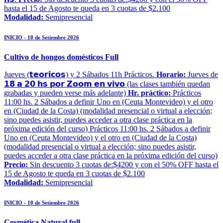
hasta el 15 de Agosto te queda en 3 cuotas de $2.100
Modalidad:
Semipresencial
INICIO - 10 de Setiembre 2026
Cultivo de hongos domésticos Full
Jueves (𝘁𝗲𝗼𝗿𝗶𝗰𝗼𝘀) y 2 Sábados 11h Prácticos.
Horario:
Jueves de
𝟭𝟴 𝗮 𝟮𝟬 𝗵𝘀 𝗽𝗼𝗿 𝗭𝗼𝗼𝗺 𝗲𝗻 𝘃𝗶𝘃𝗼 (las clases también quedan
grabadas y pueden verse más adelante)
Hr. práctico:
Prácticos
11:00 hs. 2 Sábados a definir Uno en (Ceuta Montevideo) y el otro
en (Ciudad de la Costa) (modalidad presencial o virtual a elección;
sino puedes asistir, puedes acceder a otra clase práctica en la
próxima edición del curso) Prácticos 11:00 hs. 2 Sábados a definir
Uno en (Ceuta Montevideo) y el otro en (Ciudad de la Costa)
(modalidad presencial o virtual a elección; sino puedes asistir,
puedes acceder a otra clase práctica en la próxima edición del curso)
Precio:
Sin descuento 3 cuotas de:$4200 y con el 50% OFF hasta el
15 de Agosto te queda en 3 cuotas de $2.100
Modalidad:
Semipresencial
INICIO - 10 de Setiembre 2026
Cosmética Natural full