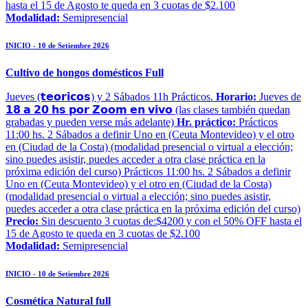
hasta el 15 de Agosto te queda en 3 cuotas de $2.100
Modalidad:
Semipresencial
INICIO - 10 de Setiembre 2026
Cultivo de hongos domésticos Full
Jueves (𝘁𝗲𝗼𝗿𝗶𝗰𝗼𝘀) y 2 Sábados 11h Prácticos.
Horario:
Jueves de
𝟭𝟴 𝗮 𝟮𝟬 𝗵𝘀 𝗽𝗼𝗿 𝗭𝗼𝗼𝗺 𝗲𝗻 𝘃𝗶𝘃𝗼 (las clases también quedan
grabadas y pueden verse más adelante)
Hr. práctico:
Prácticos
11:00 hs. 2 Sábados a definir Uno en (Ceuta Montevideo) y el otro
en (Ciudad de la Costa) (modalidad presencial o virtual a elección;
sino puedes asistir, puedes acceder a otra clase práctica en la
próxima edición del curso) Prácticos 11:00 hs. 2 Sábados a definir
Uno en (Ceuta Montevideo) y el otro en (Ciudad de la Costa)
(modalidad presencial o virtual a elección; sino puedes asistir,
puedes acceder a otra clase práctica en la próxima edición del curso)
Precio:
Sin descuento 3 cuotas de:$4200 y con el 50% OFF hasta el
15 de Agosto te queda en 3 cuotas de $2.100
Modalidad:
Semipresencial
INICIO - 10 de Setiembre 2026
Cosmética Natural full