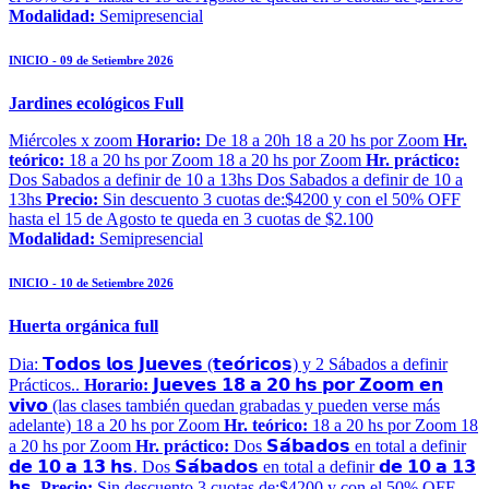
Modalidad:
Semipresencial
INICIO - 09 de Setiembre 2026
Jardines ecológicos Full
Miércoles x zoom
Horario:
De 18 a 20h 18 a 20 hs por Zoom
Hr.
teórico:
18 a 20 hs por Zoom 18 a 20 hs por Zoom
Hr. práctico:
Dos Sabados a definir de 10 a 13hs Dos Sabados a definir de 10 a
13hs
Precio:
Sin descuento 3 cuotas de:$4200 y con el 50% OFF
hasta el 15 de Agosto te queda en 3 cuotas de $2.100
Modalidad:
Semipresencial
INICIO - 10 de Setiembre 2026
Huerta orgánica full
Dia: 𝗧𝗼𝗱𝗼𝘀 𝗹𝗼𝘀 𝗝𝘂𝗲𝘃𝗲𝘀 (𝘁𝗲𝗼́𝗿𝗶𝗰𝗼𝘀) y 2 Sábados a definir
Prácticos..
Horario:
𝗝𝘂𝗲𝘃𝗲𝘀 𝟭𝟴 𝗮 𝟮𝟬 𝗵𝘀 𝗽𝗼𝗿 𝗭𝗼𝗼𝗺 𝗲𝗻
𝘃𝗶𝘃𝗼 (las clases también quedan grabadas y pueden verse más
adelante) 18 a 20 hs por Zoom
Hr. teórico:
18 a 20 hs por Zoom 18
a 20 hs por Zoom
Hr. práctico:
Dos 𝗦𝗮́𝗯𝗮𝗱𝗼𝘀 en total a definir
𝗱𝗲 𝟭𝟬 𝗮 𝟭𝟯 𝗵𝘀. Dos 𝗦𝗮́𝗯𝗮𝗱𝗼𝘀 en total a definir 𝗱𝗲 𝟭𝟬 𝗮 𝟭𝟯
𝗵𝘀.
Precio:
Sin descuento 3 cuotas de:$4200 y con el 50% OFF