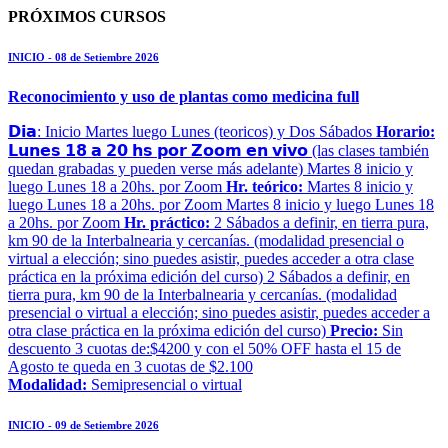
PRÓXIMOS CURSOS
INICIO - 08 de Setiembre 2026
Reconocimiento y uso de plantas como medicina full
𝗗𝗶𝗮: Inicio Martes luego Lunes (teoricos) y Dos Sábados
Horario:
𝗟𝘂𝗻𝗲𝘀 𝟭𝟴 𝗮 𝟮𝟬 𝗵𝘀 𝗽𝗼𝗿 𝗭𝗼𝗼𝗺 𝗲𝗻 𝘃𝗶𝘃𝗼 (las clases también
quedan grabadas y pueden verse más adelante) Martes 8 inicio y
luego Lunes 18 a 20hs. por Zoom
Hr. teórico:
Martes 8 inicio y
luego Lunes 18 a 20hs. por Zoom Martes 8 inicio y luego Lunes 18
a 20hs. por Zoom
Hr. práctico:
2 Sábados a definir, en tierra pura,
km 90 de la Interbalnearia y cercanías. (modalidad presencial o
virtual a elección; sino puedes asistir, puedes acceder a otra clase
práctica en la próxima edición del curso) 2 Sábados a definir, en
tierra pura, km 90 de la Interbalnearia y cercanías. (modalidad
presencial o virtual a elección; sino puedes asistir, puedes acceder a
otra clase práctica en la próxima edición del curso)
Precio:
Sin
descuento 3 cuotas de:$4200 y con el 50% OFF hasta el 15 de
Agosto te queda en 3 cuotas de $2.100
Modalidad:
Semipresencial o virtual
INICIO - 09 de Setiembre 2026