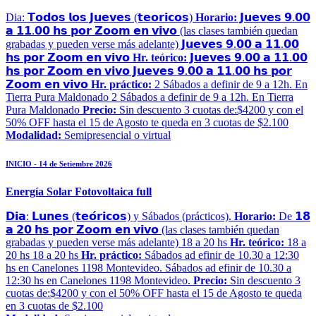
Dia: 𝗧𝗼𝗱𝗼𝘀 𝗹𝗼𝘀 𝗝𝘂𝗲𝘃𝗲𝘀 (𝘁𝗲𝗼𝗿𝗶𝗰𝗼𝘀)
Horario:
𝗝𝘂𝗲𝘃𝗲𝘀 𝟵.𝟬𝟬
𝗮 𝟭𝟭.𝟬𝟬 𝗵𝘀 𝗽𝗼𝗿 𝗭𝗼𝗼𝗺 𝗲𝗻 𝘃𝗶𝘃𝗼 (las clases también quedan
grabadas y pueden verse más adelante) 𝗝𝘂𝗲𝘃𝗲𝘀 𝟵.𝟬𝟬 𝗮 𝟭𝟭.𝟬𝟬
𝗵𝘀 𝗽𝗼𝗿 𝗭𝗼𝗼𝗺 𝗲𝗻 𝘃𝗶𝘃𝗼
Hr. teórico:
𝗝𝘂𝗲𝘃𝗲𝘀 𝟵.𝟬𝟬 𝗮 𝟭𝟭.𝟬𝟬
𝗵𝘀 𝗽𝗼𝗿 𝗭𝗼𝗼𝗺 𝗲𝗻 𝘃𝗶𝘃𝗼 𝗝𝘂𝗲𝘃𝗲𝘀 𝟵.𝟬𝟬 𝗮 𝟭𝟭.𝟬𝟬 𝗵𝘀 𝗽𝗼𝗿
𝗭𝗼𝗼𝗺 𝗲𝗻 𝘃𝗶𝘃𝗼
Hr. práctico:
2 Sábados a definir de 9 a 12h. En
Tierra Pura Maldonado 2 Sábados a definir de 9 a 12h. En Tierra
Pura Maldonado
Precio:
Sin descuento 3 cuotas de:$4200 y con el
50% OFF hasta el 15 de Agosto te queda en 3 cuotas de $2.100
Modalidad:
Semipresencial o virtual
INICIO - 14 de Setiembre 2026
Energía Solar Fotovoltaica full
𝗗𝗶𝗮: 𝗟𝘂𝗻𝗲𝘀 (𝘁𝗲𝗼́𝗿𝗶𝗰𝗼𝘀) y Sábados (prácticos).
Horario:
De 𝟭𝟴
𝗮 𝟮𝟬 𝗵𝘀 𝗽𝗼𝗿 𝗭𝗼𝗼𝗺 𝗲𝗻 𝘃𝗶𝘃𝗼 (las clases también quedan
grabadas y pueden verse más adelante) 18 a 20 hs
Hr. teórico:
18 a
20 hs 18 a 20 hs
Hr. práctico:
Sábados ad efinir de 10.30 a 12:30
hs en Canelones 1198 Montevideo. Sábados ad efinir de 10.30 a
12:30 hs en Canelones 1198 Montevideo.
Precio:
Sin descuento 3
cuotas de:$4200 y con el 50% OFF hasta el 15 de Agosto te queda
en 3 cuotas de $2.100