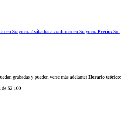
mar en Solymar. 2 sábados a confirmar en Solymar.
Precio:
Sin
mbién quedan grabadas y pueden verse más adelante)
Horario teórico:
s de $2.100