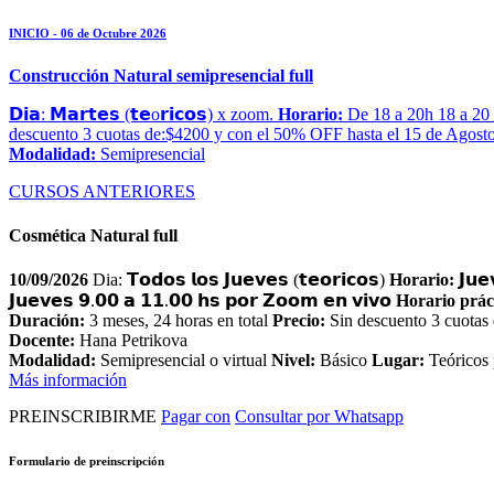
INICIO - 06 de Octubre 2026
Construcción Natural semipresencial full
𝗗𝗶𝗮: 𝗠𝗮𝗿𝘁𝗲𝘀 (𝘁𝗲o𝗿𝗶𝗰𝗼𝘀) x zoom.
Horario:
De 18 a 20h 18 a 20
descuento 3 cuotas de:$4200 y con el 50% OFF hasta el 15 de Agosto
Modalidad:
Semipresencial
CURSOS ANTERIORES
Cosmética Natural full
10/09/2026
Dia: 𝗧𝗼𝗱𝗼𝘀 𝗹𝗼𝘀 𝗝𝘂𝗲𝘃𝗲𝘀 (𝘁𝗲𝗼𝗿𝗶𝗰𝗼𝘀)
Horario:
𝗝𝘂𝗲
𝗝𝘂𝗲𝘃𝗲𝘀 𝟵.𝟬𝟬 𝗮 𝟭𝟭.𝟬𝟬 𝗵𝘀 𝗽𝗼𝗿 𝗭𝗼𝗼𝗺 𝗲𝗻 𝘃𝗶𝘃𝗼
Horario prác
Duración:
3 meses, 24 horas en total
Precio:
Sin descuento 3 cuotas 
Docente:
Hana Petrikova
Modalidad:
Semipresencial o virtual
Nivel:
Básico
Lugar:
Teóricos 
Más información
PREINSCRIBIRME
Pagar con
Consultar por Whatsapp
Formulario de preinscripción