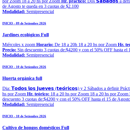
por Zoom 18 a 20 hs por Zoom
Hr. práctico:
Dos 𝗦𝗮́𝗯𝗮𝗱𝗼𝘀 a defin
de Agosto te queda en 3 cuotas de $2.100
Modalidad:
Semipresencial
INICIO - 09 de Setiembre 2026
Jardines ecológicos Full
Miércoles x zoom
Horario:
De 18 a 20h 18 a 20 hs por Zoom
Hr. te
Precio:
Sin descuento 3 cuotas de:$4200 y con el 50% OFF hasta el 1
Modalidad:
Semipresencial
INICIO - 10 de Setiembre 2026
Huerta orgánica full
Dia: 𝗧𝗼𝗱𝗼𝘀 𝗹𝗼𝘀 𝗝𝘂𝗲𝘃𝗲𝘀 (𝘁𝗲𝗼́𝗿𝗶𝗰𝗼𝘀) y 2 Sábados a definir Práct
hs por Zoom
Hr. teórico:
18 a 20 hs por Zoom 18 a 20 hs por Zoom
descuento 3 cuotas de:$4200 y con el 50% OFF hasta el 15 de Agosto
Modalidad:
Semipresencial
INICIO - 10 de Setiembre 2026
Cultivo de hongos domésticos Full