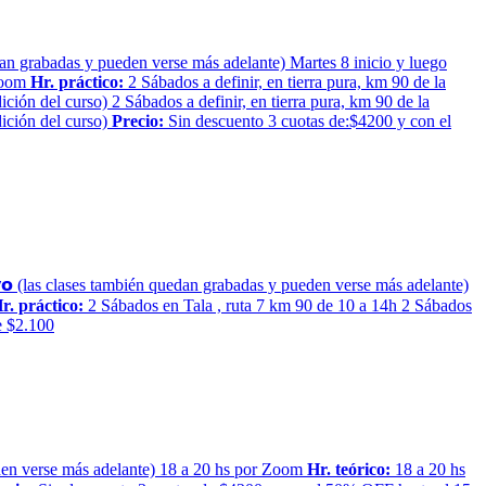
n quedan grabadas y pueden verse más adelante) Martes 8 inicio y luego
Zoom
Hr. práctico:
2 Sábados a definir, en tierra pura, km 90 de la
dición del curso) 2 Sábados a definir, en tierra pura, km 90 de la
dición del curso)
Precio:
Sin descuento 3 cuotas de:$4200 y con el
 𝘃𝗶𝘃𝗼 (las clases también quedan grabadas y pueden verse más adelante)
r. práctico:
2 Sábados en Tala , ruta 7 km 90 de 10 a 14h 2 Sábados
e $2.100
pueden verse más adelante) 18 a 20 hs por Zoom
Hr. teórico:
18 a 20 hs