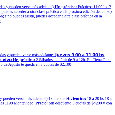
rabadas y pueden verse más adelante)
Hr. práctico:
Prácticos 11:00 hs. 2
 puedes acceder a otra clase práctica en la próxima edición del curso)
 sino puedes asistir, puedes acceder a otra clase práctica en la
0
badas y pueden verse más adelante) 𝗝𝘂𝗲𝘃𝗲𝘀 𝟵.𝟬𝟬 𝗮 𝟭𝟭.𝟬𝟬 𝗵𝘀
 𝘃𝗶𝘃𝗼
Hr. práctico:
2 Sábados a definir de 9 a 12h. En Tierra Pura
5 de Agosto te queda en 3 cuotas de $2.100
das y pueden verse más adelante) 18 a 20 hs
Hr. teórico:
18 a 20 hs 18 a
ones 1198 Montevideo.
Precio:
Sin descuento 3 cuotas de:$4200 y con