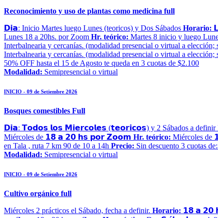
Reconocimiento y uso de plantas como medicina full
𝗗𝗶𝗮: Inicio Martes luego Lunes (teoricos) y Dos Sábados
Horario:
𝗟
Lunes 18 a 20hs. por Zoom
Hr. teórico:
Martes 8 inicio y luego Lun
Interbalnearia y cercanías. (modalidad presencial o virtual a elección; 
Interbalnearia y cercanías. (modalidad presencial o virtual a elección;
50% OFF hasta el 15 de Agosto te queda en 3 cuotas de $2.100
Modalidad:
Semipresencial o virtual
INICIO - 09 de Setiembre 2026
Bosques comestibles Full
𝗗𝗶𝗮: 𝗧𝗼𝗱𝗼𝘀 𝗹𝗼𝘀 𝗠𝗶𝗲𝗿𝗰𝗼𝗹𝗲𝘀 (𝘁𝗲𝗼𝗿𝗶𝗰𝗼𝘀) y 2 Sábados a defin
Miércoles de 𝟭𝟴 𝗮 𝟮𝟬 𝗵𝘀 𝗽𝗼𝗿 𝗭𝗼𝗼𝗺
Hr. teórico:
Miércoles de 𝟭
en Tala , ruta 7 km 90 de 10 a 14h
Precio:
Sin descuento 3 cuotas de
Modalidad:
Semipresencial o virtual
INICIO - 09 de Setiembre 2026
Cultivo orgánico full
Miércoles 2 prácticos el Sábado, fecha a definir.
Horario:
𝟭𝟴 𝗮 𝟮𝟬