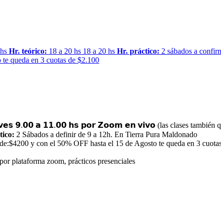
 hs
Hr. teórico:
18 a 20 hs 18 a 20 hs
Hr. práctico:
2 sábados a confir
 te queda en 3 cuotas de $2.100
𝘃𝗲𝘀 𝟵.𝟬𝟬 𝗮 𝟭𝟭.𝟬𝟬 𝗵𝘀 𝗽𝗼𝗿 𝗭𝗼𝗼𝗺 𝗲𝗻 𝘃𝗶𝘃𝗼 (las clases ta
tico:
2 Sábados a definir de 9 a 12h. En Tierra Pura Maldonado
de:$4200 y con el 50% OFF hasta el 15 de Agosto te queda en 3 cuota
por plataforma zoom, prácticos presenciales