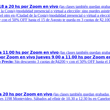
𝟴 𝗮 𝟮𝟬 𝗵𝘀 𝗽𝗼𝗿 𝗭𝗼𝗼𝗺 𝗲𝗻 𝘃𝗶𝘃𝗼 (las clases también quedan g
 Costa) (modalidad presencial o virtual a elección; sino puedes asistir,
 otro en (Ciudad de la Costa) (modalidad presencial o virtual a elección;
 con el 50% OFF hasta el 15 de Agosto te queda en 3 cuotas de $2.10
 𝗮 𝟭𝟭.𝟬𝟬 𝗵𝘀 𝗽𝗼𝗿 𝗭𝗼𝗼𝗺 𝗲𝗻 𝘃𝗶𝘃𝗼 (las clases también quedan gra
𝗼𝗿 𝗭𝗼𝗼𝗺 𝗲𝗻 𝘃𝗶𝘃𝗼 𝗝𝘂𝗲𝘃𝗲𝘀 𝟵.𝟬𝟬 𝗮 𝟭𝟭.𝟬𝟬 𝗵𝘀 𝗽𝗼𝗿 𝗭𝗼𝗼𝗺 𝗲
o
Precio:
Sin descuento 3 cuotas de:$4200 y con el 50% OFF hasta el 1
 𝟮𝟬 𝗵𝘀 𝗽𝗼𝗿 𝗭𝗼𝗼𝗺 𝗲𝗻 𝘃𝗶𝘃𝗼 (las clases también quedan graba
nes 1198 Montevideo. Sábados ad efinir de 10.30 a 12:30 hs en Canel