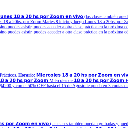
𝘂𝗻𝗲𝘀 𝟭𝟴 𝗮 𝟮𝟬 𝗵𝘀 𝗽𝗼𝗿 𝗭𝗼𝗼𝗺 𝗲𝗻 𝘃𝗶𝘃𝗼 (las clases tambié
es 18 a 20hs. por Zoom Martes 8 inicio y luego Lunes 18 a 20hs. por 
sino puedes asistir, puedes acceder a otra clase práctica en la próxima e
 sino puedes asistir, puedes acceder a otra clase práctica en la próxima e
ir Prácticos.
Horario:
𝗠𝗶𝗲𝗿𝗰𝗼𝗹𝗲𝘀 𝟭𝟴 𝗮 𝟮𝟬 𝗵𝘀 𝗽𝗼𝗿 𝗭𝗼𝗼𝗺 𝗲
 𝗮 𝟮𝟬 𝗵𝘀 𝗽𝗼𝗿 𝗭𝗼𝗼𝗺 Miércoles de 𝟭𝟴 𝗮 𝟮𝟬 𝗵𝘀 𝗽𝗼𝗿 𝗭𝗼𝗼𝗺
H
:$4200 y con el 50% OFF hasta el 15 de Agosto te queda en 3 cuotas d
 𝗵𝘀 𝗽𝗼𝗿 𝗭𝗼𝗼𝗺 𝗲𝗻 𝘃𝗶𝘃𝗼 (las clases también quedan grabadas y 