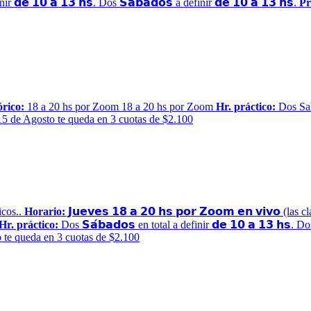
ir 𝗱𝗲 𝟭𝟬 𝗮 𝟭𝟯 𝗵𝘀. Dos 𝗦𝗮́𝗯𝗮𝗱𝗼𝘀 a definir 𝗱𝗲 𝟭𝟬 𝗮 𝟭𝟯 𝗵𝘀.
Pr
órico:
18 a 20 hs por Zoom 18 a 20 hs por Zoom
Hr. práctico:
Dos Sab
5 de Agosto te queda en 3 cuotas de $2.100
icos..
Horario:
𝗝𝘂𝗲𝘃𝗲𝘀 𝟭𝟴 𝗮 𝟮𝟬 𝗵𝘀 𝗽𝗼𝗿 𝗭𝗼𝗼𝗺 𝗲𝗻 𝘃𝗶𝘃𝗼
Hr. práctico:
Dos 𝗦𝗮́𝗯𝗮𝗱𝗼𝘀 en total a definir 𝗱𝗲 𝟭𝟬 𝗮 𝟭𝟯 𝗵𝘀. Dos
 te queda en 3 cuotas de $2.100