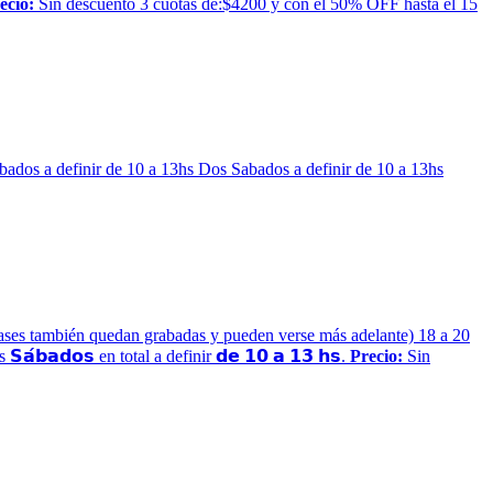
ecio:
Sin descuento 3 cuotas de:$4200 y con el 50% OFF hasta el 15
ados a definir de 10 a 13hs Dos Sabados a definir de 10 a 13hs
 (las clases también quedan grabadas y pueden verse más adelante) 18 a 20
 𝗦𝗮́𝗯𝗮𝗱𝗼𝘀 en total a definir 𝗱𝗲 𝟭𝟬 𝗮 𝟭𝟯 𝗵𝘀.
Precio:
Sin