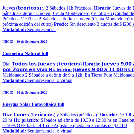
Jueves (𝘁𝗲𝗼𝗿𝗶𝗰𝗼𝘀) y 2 Sábados 11h Prácticos.
Horario:
Jueves de 𝟭
Sábados a definir Uno en (Ceuta Montevideo) y el otro en (Ciudad de la
Prácticos 11:00 hs. 2 Sábados a definir Uno en (Ceuta Montevideo) y el
próxima edición del curso)
Precio:
Sin descuento 3 cuotas de:$4200 y
Modalidad:
Semipresencial
INICIO - 10 de Setiembre 2026
Cosmética Natural full
Dia: 𝗧𝗼𝗱𝗼𝘀 𝗹𝗼𝘀 𝗝𝘂𝗲𝘃𝗲𝘀 (𝘁𝗲𝗼𝗿𝗶𝗰𝗼𝘀)
Horario:
𝗝𝘂𝗲𝘃𝗲𝘀 𝟵.𝟬
𝗽𝗼𝗿 𝗭𝗼𝗼𝗺 𝗲𝗻 𝘃𝗶𝘃𝗼
Hr. teórico:
𝗝𝘂𝗲𝘃𝗲𝘀 𝟵.𝟬𝟬 𝗮 𝟭𝟭.𝟬𝟬 𝗵𝘀 
Maldonado 2 Sábados a definir de 9 a 12h. En Tierra Pura Maldonad
Modalidad:
Semipresencial o virtual
INICIO - 14 de Setiembre 2026
Energía Solar Fotovoltaica full
𝗗𝗶𝗮: 𝗟𝘂𝗻𝗲𝘀 (𝘁𝗲𝗼́𝗿𝗶𝗰𝗼𝘀) y Sábados (prácticos).
Horario:
De 𝟭𝟴 
20 hs
Hr. práctico:
Sábados ad efinir de 10.30 a 12:30 hs en Canelo
el 50% OFF hasta el 15 de Agosto te queda en 3 cuotas de $2.100
Modalidad:
Semipresencial o virtual