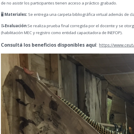
de no asistir los participantes tienen acceso a práctico grabado.
🖥️
Materiales:
Se entrega una carpeta bibliográfica virtual además de cl
📝
Evaluación
:Se realiza prueba final corregida por el docente y se oto
(habilitación MEC y registro como entidad capacitadora de INEFOP).
Consultá los beneficios disponibles aquí
:
https://www.ceut