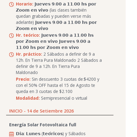
Horario:
𝗝𝘂𝗲𝘃𝗲𝘀 𝟵.𝟬𝟬 𝗮 𝟭𝟭.𝟬𝟬 𝗵𝘀 𝗽𝗼𝗿
𝗭𝗼𝗼𝗺 𝗲𝗻 𝘃𝗶𝘃𝗼 (las clases también
quedan grabadas y pueden verse más
adelante) 𝗝𝘂𝗲𝘃𝗲𝘀 𝟵.𝟬𝟬 𝗮 𝟭𝟭.𝟬𝟬 𝗵𝘀 𝗽𝗼𝗿
𝗭𝗼𝗼𝗺 𝗲𝗻 𝘃𝗶𝘃𝗼
Hr. teórico:
𝗝𝘂𝗲𝘃𝗲𝘀 𝟵.𝟬𝟬 𝗮 𝟭𝟭.𝟬𝟬 𝗵𝘀
𝗽𝗼𝗿 𝗭𝗼𝗼𝗺 𝗲𝗻 𝘃𝗶𝘃𝗼 𝗝𝘂𝗲𝘃𝗲𝘀 𝟵.𝟬𝟬 𝗮
𝟭𝟭.𝟬𝟬 𝗵𝘀 𝗽𝗼𝗿 𝗭𝗼𝗼𝗺 𝗲𝗻 𝘃𝗶𝘃𝗼
Hr. práctico:
2 Sábados a definir de 9 a
12h. En Tierra Pura Maldonado 2 Sábados a
definir de 9 a 12h. En Tierra Pura
Maldonado
Precio:
Sin descuento 3 cuotas de:$4200 y
con el 50% OFF hasta el 15 de Agosto te
queda en 3 cuotas de $2.100
Modalidad:
Semipresencial o virtual
INICIO - 14 de Setiembre 2026
Energía Solar Fotovoltaica full
𝗗𝗶𝗮: 𝗟𝘂𝗻𝗲𝘀 (𝘁𝗲𝗼́𝗿𝗶𝗰𝗼𝘀) y Sábados