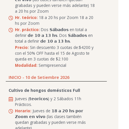
grabadas y pueden verse más adelante) 18
a 20 hs por Zoom
Hr. teórico:
18 a 20 hs por Zoom 18 a 20
hs por Zoom
Hr. práctico:
Dos 𝗦𝗮́𝗯𝗮𝗱𝗼𝘀 en total a
definir 𝗱𝗲 𝟭𝟬 𝗮 𝟭𝟯 𝗵𝘀. Dos 𝗦𝗮́𝗯𝗮𝗱𝗼𝘀 en
total a definir 𝗱𝗲 𝟭𝟬 𝗮 𝟭𝟯 𝗵𝘀.
Precio:
Sin descuento 3 cuotas de:$4200 y
con el 50% OFF hasta el 15 de Agosto te
queda en 3 cuotas de $2.100
Modalidad:
Semipresencial
INICIO - 10 de Setiembre 2026
Cultivo de hongos domésticos Full
Jueves (𝘁𝗲𝗼𝗿𝗶𝗰𝗼𝘀) y 2 Sábados 11h
Prácticos.
Horario:
Jueves de 𝟭𝟴 𝗮 𝟮𝟬 𝗵𝘀 𝗽𝗼𝗿
𝗭𝗼𝗼𝗺 𝗲𝗻 𝘃𝗶𝘃𝗼 (las clases también
quedan grabadas y pueden verse más
adelante)