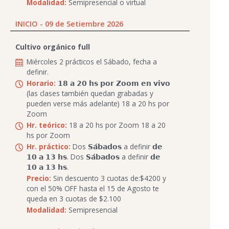
Modalidad:
Semipresencial o virtual
INICIO - 09 de Setiembre 2026
Cultivo orgánico full
Miércoles 2 prácticos el Sábado, fecha a
definir.
Horario:
𝟭𝟴 𝗮 𝟮𝟬 𝗵𝘀 𝗽𝗼𝗿 𝗭𝗼𝗼𝗺 𝗲𝗻 𝘃𝗶𝘃𝗼
(las clases también quedan grabadas y
pueden verse más adelante) 18 a 20 hs por
Zoom
Hr. teórico:
18 a 20 hs por Zoom 18 a 20
hs por Zoom
Hr. práctico:
Dos 𝗦𝗮́𝗯𝗮𝗱𝗼𝘀 a definir 𝗱𝗲
𝟭𝟬 𝗮 𝟭𝟯 𝗵𝘀. Dos 𝗦𝗮́𝗯𝗮𝗱𝗼𝘀 a definir 𝗱𝗲
𝟭𝟬 𝗮 𝟭𝟯 𝗵𝘀.
Precio:
Sin descuento 3 cuotas de:$4200 y
con el 50% OFF hasta el 15 de Agosto te
queda en 3 cuotas de $2.100
Modalidad:
Semipresencial