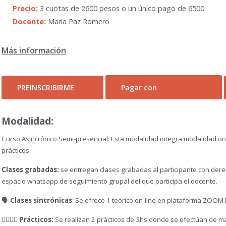
Precio:
3 cuotas de 2600 pesos o un único pago de 6500
Docente:
María Paz Romero
Más información
PREINSCRIBIRME
Pagar con
Modalidad:
Curso Asincrónico Semi-presencial: Esta modalidad integra modalidad on-l
prácticos.
Clases grabadas:
se entregan clases grabadas al participante con derec
espacio whatsapp de seguimiento grupal del que participa el docente.
🗣️
Clases sincrónicas
: Se ofrece 1 teórico on-line en plataforma ZOOM 
✋🏼🤚🏾 Prácticos:
Se realizan 2 prácticos de 3hs donde se efectúan de man