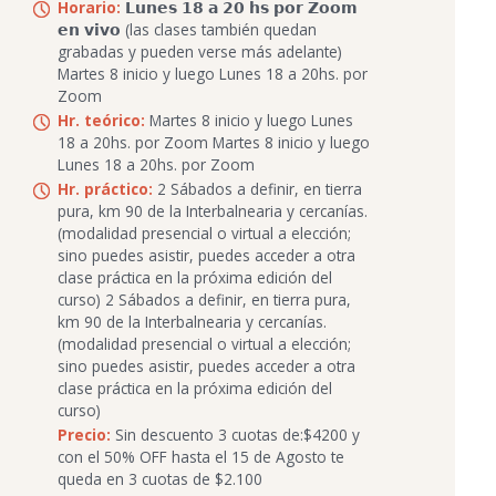
Horario:
𝗟𝘂𝗻𝗲𝘀 𝟭𝟴 𝗮 𝟮𝟬 𝗵𝘀 𝗽𝗼𝗿 𝗭𝗼𝗼𝗺
𝗲𝗻 𝘃𝗶𝘃𝗼 (las clases también quedan
grabadas y pueden verse más adelante)
Martes 8 inicio y luego Lunes 18 a 20hs. por
Zoom
Hr. teórico:
Martes 8 inicio y luego Lunes
18 a 20hs. por Zoom Martes 8 inicio y luego
Lunes 18 a 20hs. por Zoom
Hr. práctico:
2 Sábados a definir, en tierra
pura, km 90 de la Interbalnearia y cercanías.
(modalidad presencial o virtual a elección;
sino puedes asistir, puedes acceder a otra
clase práctica en la próxima edición del
curso) 2 Sábados a definir, en tierra pura,
km 90 de la Interbalnearia y cercanías.
(modalidad presencial o virtual a elección;
sino puedes asistir, puedes acceder a otra
clase práctica en la próxima edición del
curso)
Precio:
Sin descuento 3 cuotas de:$4200 y
con el 50% OFF hasta el 15 de Agosto te
queda en 3 cuotas de $2.100