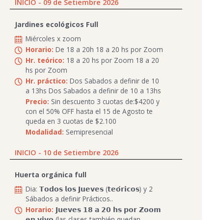
INICIO - 09 de Setiembre 2026
Jardines ecológicos Full
Miércoles x zoom
Horario:
De 18 a 20h 18 a 20 hs por Zoom
Hr. teórico:
18 a 20 hs por Zoom 18 a 20
hs por Zoom
Hr. práctico:
Dos Sabados a definir de 10
a 13hs Dos Sabados a definir de 10 a 13hs
Precio:
Sin descuento 3 cuotas de:$4200 y
con el 50% OFF hasta el 15 de Agosto te
queda en 3 cuotas de $2.100
Modalidad:
Semipresencial
INICIO - 10 de Setiembre 2026
Huerta orgánica full
Dia: 𝗧𝗼𝗱𝗼𝘀 𝗹𝗼𝘀 𝗝𝘂𝗲𝘃𝗲𝘀 (𝘁𝗲𝗼́𝗿𝗶𝗰𝗼𝘀) y 2
Sábados a definir Prácticos..
Horario:
𝗝𝘂𝗲𝘃𝗲𝘀 𝟭𝟴 𝗮 𝟮𝟬 𝗵𝘀 𝗽𝗼𝗿 𝗭𝗼𝗼𝗺
𝗲𝗻 𝘃𝗶𝘃𝗼 (las clases también quedan