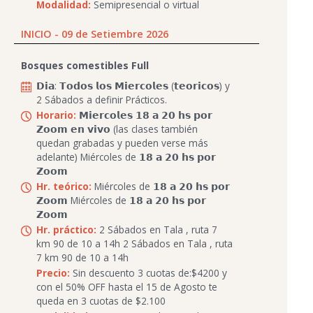
Modalidad:
Semipresencial o virtual
INICIO - 09 de Setiembre 2026
Bosques comestibles Full
𝗗𝗶𝗮: 𝗧𝗼𝗱𝗼𝘀 𝗹𝗼𝘀 𝗠𝗶𝗲𝗿𝗰𝗼𝗹𝗲𝘀 (𝘁𝗲𝗼𝗿𝗶𝗰𝗼𝘀) y
2 Sábados a definir Prácticos.
Horario:
𝗠𝗶𝗲𝗿𝗰𝗼𝗹𝗲𝘀 𝟭𝟴 𝗮 𝟮𝟬 𝗵𝘀 𝗽𝗼𝗿
𝗭𝗼𝗼𝗺 𝗲𝗻 𝘃𝗶𝘃𝗼 (las clases también
quedan grabadas y pueden verse más
adelante) Miércoles de 𝟭𝟴 𝗮 𝟮𝟬 𝗵𝘀 𝗽𝗼𝗿
𝗭𝗼𝗼𝗺
Hr. teórico:
Miércoles de 𝟭𝟴 𝗮 𝟮𝟬 𝗵𝘀 𝗽𝗼𝗿
𝗭𝗼𝗼𝗺 Miércoles de 𝟭𝟴 𝗮 𝟮𝟬 𝗵𝘀 𝗽𝗼𝗿
𝗭𝗼𝗼𝗺
Hr. práctico:
2 Sábados en Tala , ruta 7
km 90 de 10 a 14h 2 Sábados en Tala , ruta
7 km 90 de 10 a 14h
Precio:
Sin descuento 3 cuotas de:$4200 y
con el 50% OFF hasta el 15 de Agosto te
queda en 3 cuotas de $2.100