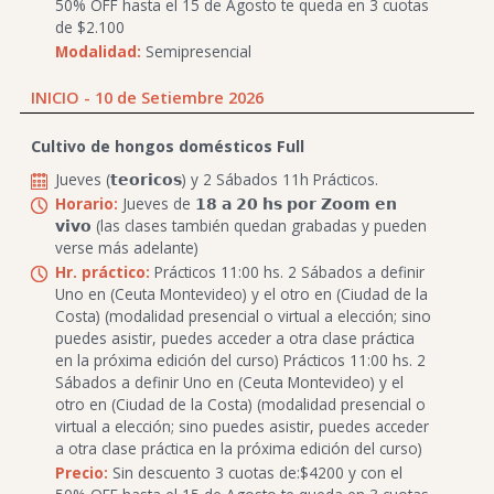
50% OFF hasta el 15 de Agosto te queda en 3 cuotas
de $2.100
Modalidad:
Semipresencial
INICIO - 10 de Setiembre 2026
Cultivo de hongos domésticos Full
Jueves (𝘁𝗲𝗼𝗿𝗶𝗰𝗼𝘀) y 2 Sábados 11h Prácticos.
Horario:
Jueves de 𝟭𝟴 𝗮 𝟮𝟬 𝗵𝘀 𝗽𝗼𝗿 𝗭𝗼𝗼𝗺 𝗲𝗻
𝘃𝗶𝘃𝗼 (las clases también quedan grabadas y pueden
verse más adelante)
Hr. práctico:
Prácticos 11:00 hs. 2 Sábados a definir
Uno en (Ceuta Montevideo) y el otro en (Ciudad de la
Costa) (modalidad presencial o virtual a elección; sino
puedes asistir, puedes acceder a otra clase práctica
en la próxima edición del curso) Prácticos 11:00 hs. 2
Sábados a definir Uno en (Ceuta Montevideo) y el
otro en (Ciudad de la Costa) (modalidad presencial o
virtual a elección; sino puedes asistir, puedes acceder
a otra clase práctica en la próxima edición del curso)
Precio:
Sin descuento 3 cuotas de:$4200 y con el