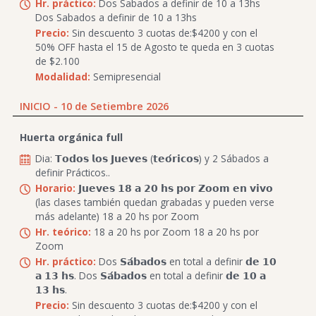
Hr. práctico:
Dos Sabados a definir de 10 a 13hs
Dos Sabados a definir de 10 a 13hs
Precio:
Sin descuento 3 cuotas de:$4200 y con el
50% OFF hasta el 15 de Agosto te queda en 3 cuotas
de $2.100
Modalidad:
Semipresencial
INICIO - 10 de Setiembre 2026
Huerta orgánica full
Dia: 𝗧𝗼𝗱𝗼𝘀 𝗹𝗼𝘀 𝗝𝘂𝗲𝘃𝗲𝘀 (𝘁𝗲𝗼́𝗿𝗶𝗰𝗼𝘀) y 2 Sábados a
definir Prácticos..
Horario:
𝗝𝘂𝗲𝘃𝗲𝘀 𝟭𝟴 𝗮 𝟮𝟬 𝗵𝘀 𝗽𝗼𝗿 𝗭𝗼𝗼𝗺 𝗲𝗻 𝘃𝗶𝘃𝗼
(las clases también quedan grabadas y pueden verse
más adelante) 18 a 20 hs por Zoom
Hr. teórico:
18 a 20 hs por Zoom 18 a 20 hs por
Zoom
Hr. práctico:
Dos 𝗦𝗮́𝗯𝗮𝗱𝗼𝘀 en total a definir 𝗱𝗲 𝟭𝟬
𝗮 𝟭𝟯 𝗵𝘀. Dos 𝗦𝗮́𝗯𝗮𝗱𝗼𝘀 en total a definir 𝗱𝗲 𝟭𝟬 𝗮
𝟭𝟯 𝗵𝘀.
Precio:
Sin descuento 3 cuotas de:$4200 y con el