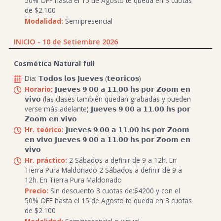
50% OFF hasta el 15 de Agosto te queda en 3 cuotas
de $2.100
Modalidad:
Semipresencial
INICIO - 10 de Setiembre 2026
Cosmética Natural full
Dia: 𝗧𝗼𝗱𝗼𝘀 𝗹𝗼𝘀 𝗝𝘂𝗲𝘃𝗲𝘀 (𝘁𝗲𝗼𝗿𝗶𝗰𝗼𝘀)
Horario:
𝗝𝘂𝗲𝘃𝗲𝘀 𝟵.𝟬𝟬 𝗮 𝟭𝟭.𝟬𝟬 𝗵𝘀 𝗽𝗼𝗿 𝗭𝗼𝗼𝗺 𝗲𝗻
𝘃𝗶𝘃𝗼 (las clases también quedan grabadas y pueden
verse más adelante) 𝗝𝘂𝗲𝘃𝗲𝘀 𝟵.𝟬𝟬 𝗮 𝟭𝟭.𝟬𝟬 𝗵𝘀 𝗽𝗼𝗿
𝗭𝗼𝗼𝗺 𝗲𝗻 𝘃𝗶𝘃𝗼
Hr. teórico:
𝗝𝘂𝗲𝘃𝗲𝘀 𝟵.𝟬𝟬 𝗮 𝟭𝟭.𝟬𝟬 𝗵𝘀 𝗽𝗼𝗿 𝗭𝗼𝗼𝗺
𝗲𝗻 𝘃𝗶𝘃𝗼 𝗝𝘂𝗲𝘃𝗲𝘀 𝟵.𝟬𝟬 𝗮 𝟭𝟭.𝟬𝟬 𝗵𝘀 𝗽𝗼𝗿 𝗭𝗼𝗼𝗺 𝗲𝗻
𝘃𝗶𝘃𝗼
Hr. práctico:
2 Sábados a definir de 9 a 12h. En
Tierra Pura Maldonado 2 Sábados a definir de 9 a
12h. En Tierra Pura Maldonado
Precio:
Sin descuento 3 cuotas de:$4200 y con el
50% OFF hasta el 15 de Agosto te queda en 3 cuotas
de $2.100