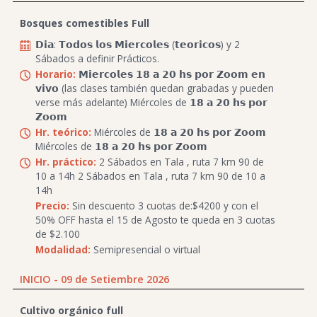
Bosques comestibles Full
𝗗𝗶𝗮: 𝗧𝗼𝗱𝗼𝘀 𝗹𝗼𝘀 𝗠𝗶𝗲𝗿𝗰𝗼𝗹𝗲𝘀 (𝘁𝗲𝗼𝗿𝗶𝗰𝗼𝘀) y 2
Sábados a definir Prácticos.
Horario:
𝗠𝗶𝗲𝗿𝗰𝗼𝗹𝗲𝘀 𝟭𝟴 𝗮 𝟮𝟬 𝗵𝘀 𝗽𝗼𝗿 𝗭𝗼𝗼𝗺 𝗲𝗻
𝘃𝗶𝘃𝗼 (las clases también quedan grabadas y pueden
verse más adelante) Miércoles de 𝟭𝟴 𝗮 𝟮𝟬 𝗵𝘀 𝗽𝗼𝗿
𝗭𝗼𝗼𝗺
Hr. teórico:
Miércoles de 𝟭𝟴 𝗮 𝟮𝟬 𝗵𝘀 𝗽𝗼𝗿 𝗭𝗼𝗼𝗺
Miércoles de 𝟭𝟴 𝗮 𝟮𝟬 𝗵𝘀 𝗽𝗼𝗿 𝗭𝗼𝗼𝗺
Hr. práctico:
2 Sábados en Tala , ruta 7 km 90 de
10 a 14h 2 Sábados en Tala , ruta 7 km 90 de 10 a
14h
Precio:
Sin descuento 3 cuotas de:$4200 y con el
50% OFF hasta el 15 de Agosto te queda en 3 cuotas
de $2.100
Modalidad:
Semipresencial o virtual
INICIO - 09 de Setiembre 2026
Cultivo orgánico full