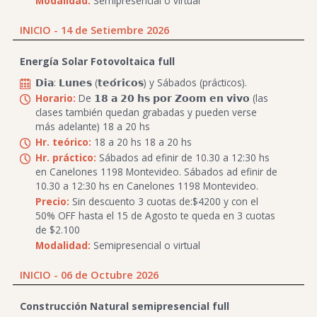
Modalidad:
Semipresencial o virtual
INICIO - 14 de Setiembre 2026
Energía Solar Fotovoltaica full
𝗗𝗶𝗮: 𝗟𝘂𝗻𝗲𝘀 (𝘁𝗲𝗼́𝗿𝗶𝗰𝗼𝘀) y Sábados (prácticos).
Horario:
De 𝟭𝟴 𝗮 𝟮𝟬 𝗵𝘀 𝗽𝗼𝗿 𝗭𝗼𝗼𝗺 𝗲𝗻 𝘃𝗶𝘃𝗼 (las
clases también quedan grabadas y pueden verse
más adelante) 18 a 20 hs
Hr. teórico:
18 a 20 hs 18 a 20 hs
Hr. práctico:
Sábados ad efinir de 10.30 a 12:30 hs
en Canelones 1198 Montevideo. Sábados ad efinir de
10.30 a 12:30 hs en Canelones 1198 Montevideo.
Precio:
Sin descuento 3 cuotas de:$4200 y con el
50% OFF hasta el 15 de Agosto te queda en 3 cuotas
de $2.100
Modalidad:
Semipresencial o virtual
INICIO - 06 de Octubre 2026
Construcción Natural semipresencial full