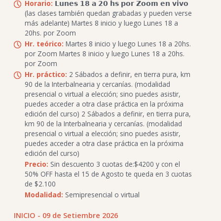
Horario:
𝗟𝘂𝗻𝗲𝘀 𝟭𝟴 𝗮 𝟮𝟬 𝗵𝘀 𝗽𝗼𝗿 𝗭𝗼𝗼𝗺 𝗲𝗻 𝘃𝗶𝘃𝗼
(las clases también quedan grabadas y pueden verse
más adelante) Martes 8 inicio y luego Lunes 18 a
20hs. por Zoom
Hr. teórico:
Martes 8 inicio y luego Lunes 18 a 20hs.
por Zoom Martes 8 inicio y luego Lunes 18 a 20hs.
por Zoom
Hr. práctico:
2 Sábados a definir, en tierra pura, km
90 de la Interbalnearia y cercanías. (modalidad
presencial o virtual a elección; sino puedes asistir,
puedes acceder a otra clase práctica en la próxima
edición del curso) 2 Sábados a definir, en tierra pura,
km 90 de la Interbalnearia y cercanías. (modalidad
presencial o virtual a elección; sino puedes asistir,
puedes acceder a otra clase práctica en la próxima
edición del curso)
Precio:
Sin descuento 3 cuotas de:$4200 y con el
50% OFF hasta el 15 de Agosto te queda en 3 cuotas
de $2.100
Modalidad:
Semipresencial o virtual
INICIO - 09 de Setiembre 2026