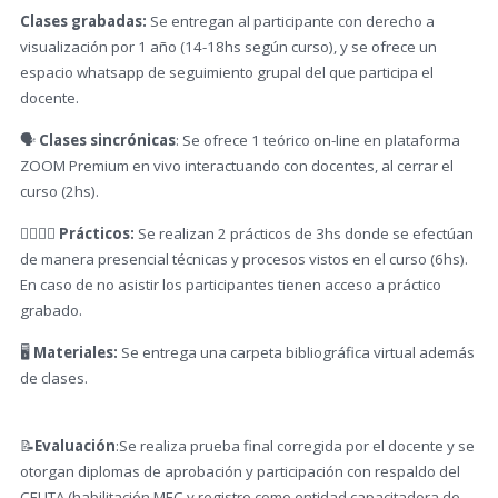
Clases grabadas:
Se entregan al participante con derecho a
visualización por 1 año (14-18hs según curso), y se ofrece un
espacio whatsapp de seguimiento grupal del que participa el
docente.
🗣️
Clases sincrónicas
: Se ofrece 1 teórico on-line en plataforma
ZOOM Premium en vivo interactuando con docentes, al cerrar el
curso (2hs).
✋🏼🤚🏾 Prácticos:
Se realizan 2 prácticos de 3hs donde se efectúan
de manera presencial técnicas y procesos vistos en el curso (6hs).
En caso de no asistir los participantes tienen acceso a práctico
grabado.
🖥️
Materiales:
Se entrega una carpeta bibliográfica virtual además
de clases.
📝
Evaluación
:Se realiza prueba final corregida por el docente y se
otorgan diplomas de aprobación y participación con respaldo del
CEUTA (habilitación MEC y registro como entidad capacitadora de