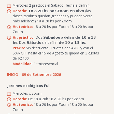
Miércoles 2 prácticos el Sábado, fecha a definir.
Horario:
𝟭𝟴 𝗮 𝟮𝟬 𝗵𝘀 𝗽𝗼𝗿 𝗭𝗼𝗼𝗺 𝗲𝗻 𝘃𝗶𝘃𝗼 (las
clases también quedan grabadas y pueden verse
más adelante) 18 a 20 hs por Zoom
Hr. teórico:
18 a 20 hs por Zoom 18 a 20 hs por
Zoom
Hr. práctico:
Dos 𝗦𝗮́𝗯𝗮𝗱𝗼𝘀 a definir 𝗱𝗲 𝟭𝟬 𝗮 𝟭𝟯
𝗵𝘀. Dos 𝗦𝗮́𝗯𝗮𝗱𝗼𝘀 a definir 𝗱𝗲 𝟭𝟬 𝗮 𝟭𝟯 𝗵𝘀.
Precio:
Sin descuento 3 cuotas de:$4200 y con el
50% OFF hasta el 15 de Agosto te queda en 3 cuotas
de $2.100
Modalidad:
Semipresencial
INICIO - 09 de Setiembre 2026
Jardines ecológicos Full
Miércoles x zoom
Horario:
De 18 a 20h 18 a 20 hs por Zoom
Hr. teórico:
18 a 20 hs por Zoom 18 a 20 hs por
Zoom