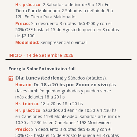
Hr. práctico:
2 Sábados a definir de 9 a 12h. En
Tierra Pura Maldonado 2 Sábados a definir de 9 a
12h. En Tierra Pura Maldonado
Precio:
Sin descuento 3 cuotas de:$4200 y con el
50% OFF hasta el 15 de Agosto te queda en 3 cuotas
de $2.100
Modalidad:
Semipresencial o virtual
INICIO - 14 de Setiembre 2026
Energía Solar Fotovoltaica full
𝗗𝗶𝗮: 𝗟𝘂𝗻𝗲𝘀 (𝘁𝗲𝗼́𝗿𝗶𝗰𝗼𝘀) y Sábados (prácticos).
Horario:
De 𝟭𝟴 𝗮 𝟮𝟬 𝗵𝘀 𝗽𝗼𝗿 𝗭𝗼𝗼𝗺 𝗲𝗻 𝘃𝗶𝘃𝗼 (las
clases también quedan grabadas y pueden verse
más adelante) 18 a 20 hs
Hr. teórico:
18 a 20 hs 18 a 20 hs
Hr. práctico:
Sábados ad efinir de 10.30 a 12:30 hs
en Canelones 1198 Montevideo. Sábados ad efinir de
10.30 a 12:30 hs en Canelones 1198 Montevideo.
Precio:
Sin descuento 3 cuotas de:$4200 y con el
50% OFF hasta el 15 de Agosto te queda en 3 cuotas