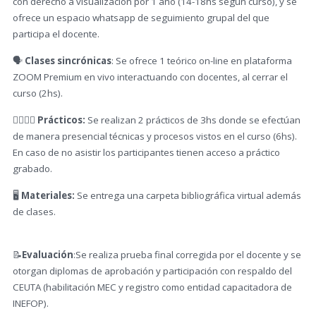
con derecho a visualización por 1 año (14-18hs según curso), y se
ofrece un espacio whatsapp de seguimiento grupal del que
participa el docente.
🗣️
Clases sincrónicas
: Se ofrece 1 teórico on-line en plataforma
ZOOM Premium en vivo interactuando con docentes, al cerrar el
curso (2hs).
✋🏼🤚🏾 Prácticos:
Se realizan 2 prácticos de 3hs donde se efectúan
de manera presencial técnicas y procesos vistos en el curso (6hs).
En caso de no asistir los participantes tienen acceso a práctico
grabado.
🖥️
Materiales:
Se entrega una carpeta bibliográfica virtual además
de clases.
📝
Evaluación
:Se realiza prueba final corregida por el docente y se
otorgan diplomas de aprobación y participación con respaldo del
CEUTA (habilitación MEC y registro como entidad capacitadora de
INEFOP).