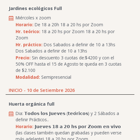
Jardines ecológicos Full
Miércoles x zoom
Horario:
De 18 a 20h 18 a 20 hs por Zoom
Hr. teórico:
18 a 20 hs por Zoom 18 a 20 hs por
Zoom
Hr. práctico:
Dos Sabados a definir de 10 a 13hs
Dos Sabados a definir de 10 a 13hs
Precio:
Sin descuento 3 cuotas de:$4200 y con el
50% OFF hasta el 15 de Agosto te queda en 3 cuotas
de $2.100
Modalidad:
Semipresencial
INICIO - 10 de Setiembre 2026
Huerta orgánica full
Dia: 𝗧𝗼𝗱𝗼𝘀 𝗹𝗼𝘀 𝗝𝘂𝗲𝘃𝗲𝘀 (𝘁𝗲𝗼́𝗿𝗶𝗰𝗼𝘀) y 2 Sábados a
definir Prácticos..
Horario:
𝗝𝘂𝗲𝘃𝗲𝘀 𝟭𝟴 𝗮 𝟮𝟬 𝗵𝘀 𝗽𝗼𝗿 𝗭𝗼𝗼𝗺 𝗲𝗻 𝘃𝗶𝘃𝗼
(las clases también quedan grabadas y pueden verse
más adelante) 18 a 20 hs por Zoom