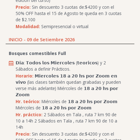
edición del curso)
Precio:
Sin descuento 3 cuotas de:$4200 y con el
50% OFF hasta el 15 de Agosto te queda en 3 cuotas
de $2.100
Modalidad:
Semipresencial o virtual
INICIO - 09 de Setiembre 2026
Bosques comestibles Full
𝗗𝗶𝗮: 𝗧𝗼𝗱𝗼𝘀 𝗹𝗼𝘀 𝗠𝗶𝗲𝗿𝗰𝗼𝗹𝗲𝘀 (𝘁𝗲𝗼𝗿𝗶𝗰𝗼𝘀) y 2
Sábados a definir Prácticos.
Horario:
𝗠𝗶𝗲𝗿𝗰𝗼𝗹𝗲𝘀 𝟭𝟴 𝗮 𝟮𝟬 𝗵𝘀 𝗽𝗼𝗿 𝗭𝗼𝗼𝗺 𝗲𝗻
𝘃𝗶𝘃𝗼 (las clases también quedan grabadas y pueden
verse más adelante) Miércoles de 𝟭𝟴 𝗮 𝟮𝟬 𝗵𝘀 𝗽𝗼𝗿
𝗭𝗼𝗼𝗺
Hr. teórico:
Miércoles de 𝟭𝟴 𝗮 𝟮𝟬 𝗵𝘀 𝗽𝗼𝗿 𝗭𝗼𝗼𝗺
Miércoles de 𝟭𝟴 𝗮 𝟮𝟬 𝗵𝘀 𝗽𝗼𝗿 𝗭𝗼𝗼𝗺
Hr. práctico:
2 Sábados en Tala , ruta 7 km 90 de
10 a 14h 2 Sábados en Tala , ruta 7 km 90 de 10 a
14h
Precio:
Sin descuento 3 cuotas de:$4200 y con el