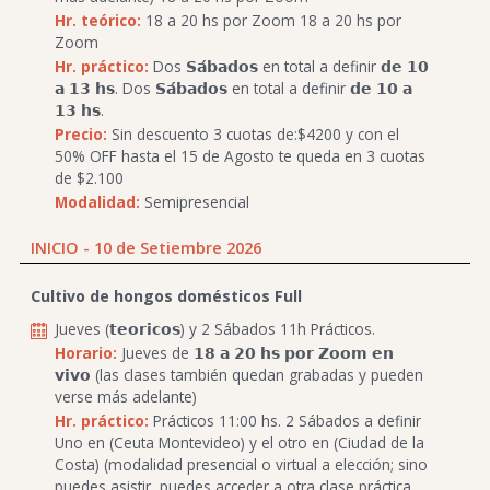
Hr. teórico:
18 a 20 hs por Zoom 18 a 20 hs por
Zoom
Hr. práctico:
Dos 𝗦𝗮́𝗯𝗮𝗱𝗼𝘀 en total a definir 𝗱𝗲 𝟭𝟬
𝗮 𝟭𝟯 𝗵𝘀. Dos 𝗦𝗮́𝗯𝗮𝗱𝗼𝘀 en total a definir 𝗱𝗲 𝟭𝟬 𝗮
𝟭𝟯 𝗵𝘀.
Precio:
Sin descuento 3 cuotas de:$4200 y con el
50% OFF hasta el 15 de Agosto te queda en 3 cuotas
de $2.100
Modalidad:
Semipresencial
INICIO - 10 de Setiembre 2026
Cultivo de hongos domésticos Full
Jueves (𝘁𝗲𝗼𝗿𝗶𝗰𝗼𝘀) y 2 Sábados 11h Prácticos.
Horario:
Jueves de 𝟭𝟴 𝗮 𝟮𝟬 𝗵𝘀 𝗽𝗼𝗿 𝗭𝗼𝗼𝗺 𝗲𝗻
𝘃𝗶𝘃𝗼 (las clases también quedan grabadas y pueden
verse más adelante)
Hr. práctico:
Prácticos 11:00 hs. 2 Sábados a definir
Uno en (Ceuta Montevideo) y el otro en (Ciudad de la
Costa) (modalidad presencial o virtual a elección; sino
puedes asistir, puedes acceder a otra clase práctica