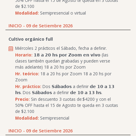
50% OFF hasta el 15 de Agosto te queda en 3 cuotas
de $2.100
Modalidad:
Semipresencial o virtual
INICIO - 09 de Setiembre 2026
Cultivo orgánico full
Miércoles 2 prácticos el Sábado, fecha a definir.
Horario:
𝟭𝟴 𝗮 𝟮𝟬 𝗵𝘀 𝗽𝗼𝗿 𝗭𝗼𝗼𝗺 𝗲𝗻 𝘃𝗶𝘃𝗼 (las
clases también quedan grabadas y pueden verse
más adelante) 18 a 20 hs por Zoom
Hr. teórico:
18 a 20 hs por Zoom 18 a 20 hs por
Zoom
Hr. práctico:
Dos 𝗦𝗮́𝗯𝗮𝗱𝗼𝘀 a definir 𝗱𝗲 𝟭𝟬 𝗮 𝟭𝟯
𝗵𝘀. Dos 𝗦𝗮́𝗯𝗮𝗱𝗼𝘀 a definir 𝗱𝗲 𝟭𝟬 𝗮 𝟭𝟯 𝗵𝘀.
Precio:
Sin descuento 3 cuotas de:$4200 y con el
50% OFF hasta el 15 de Agosto te queda en 3 cuotas
de $2.100
Modalidad:
Semipresencial
INICIO - 09 de Setiembre 2026