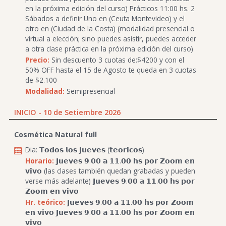
en la próxima edición del curso) Prácticos 11:00 hs. 2
Sábados a definir Uno en (Ceuta Montevideo) y el
otro en (Ciudad de la Costa) (modalidad presencial o
virtual a elección; sino puedes asistir, puedes acceder
a otra clase práctica en la próxima edición del curso)
Precio:
Sin descuento 3 cuotas de:$4200 y con el
50% OFF hasta el 15 de Agosto te queda en 3 cuotas
de $2.100
Modalidad:
Semipresencial
INICIO - 10 de Setiembre 2026
Cosmética Natural full
Dia: 𝗧𝗼𝗱𝗼𝘀 𝗹𝗼𝘀 𝗝𝘂𝗲𝘃𝗲𝘀 (𝘁𝗲𝗼𝗿𝗶𝗰𝗼𝘀)
Horario:
𝗝𝘂𝗲𝘃𝗲𝘀 𝟵.𝟬𝟬 𝗮 𝟭𝟭.𝟬𝟬 𝗵𝘀 𝗽𝗼𝗿 𝗭𝗼𝗼𝗺 𝗲𝗻
𝘃𝗶𝘃𝗼 (las clases también quedan grabadas y pueden
verse más adelante) 𝗝𝘂𝗲𝘃𝗲𝘀 𝟵.𝟬𝟬 𝗮 𝟭𝟭.𝟬𝟬 𝗵𝘀 𝗽𝗼𝗿
𝗭𝗼𝗼𝗺 𝗲𝗻 𝘃𝗶𝘃𝗼
Hr. teórico:
𝗝𝘂𝗲𝘃𝗲𝘀 𝟵.𝟬𝟬 𝗮 𝟭𝟭.𝟬𝟬 𝗵𝘀 𝗽𝗼𝗿 𝗭𝗼𝗼𝗺
𝗲𝗻 𝘃𝗶𝘃𝗼 𝗝𝘂𝗲𝘃𝗲𝘀 𝟵.𝟬𝟬 𝗮 𝟭𝟭.𝟬𝟬 𝗵𝘀 𝗽𝗼𝗿 𝗭𝗼𝗼𝗺 𝗲𝗻
𝘃𝗶𝘃𝗼