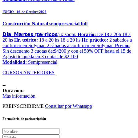
INICIO - 06 de Octubre 2026
Construcción Natural semipresencial full
𝗗𝗶𝗮: 𝗠𝗮𝗿𝘁𝗲𝘀 (𝘁𝗲o𝗿𝗶𝗰𝗼𝘀) x zoom.
Horario:
De 18 a 20h 18 a
20 hs
Hr. teórico:
18 a 20 hs 18 a 20 hs
Hr. práctico:
2 sábados a
confirmar en Solymar. 2 sábados a confirmar en Solymar.
Precio:
Sin descuento 3 cuotas de:$4200 y con el 50% OFF hasta el 15 de
Agosto te queda en 3 cuotas de $2.100
Modalidad:
Semipresencial
CURSOS ANTERIORES
--
Duración:
Más información
PREINSCRIBIRME
Consultar por Whatsapp
Formulario de preinscripción