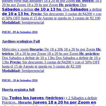
pueden verse más adelante) 18 a 20 hs por Zoom
Hr. teórico:
18 a
20 hs por Zoom 18 a 20 hs por Zoom
Hr. práctico:
Dos
𝗦𝗮́𝗯𝗮𝗱𝗼𝘀 a definir 𝗱𝗲 𝟭𝟬 𝗮 𝟭𝟯 𝗵𝘀. Dos 𝗦𝗮́𝗯𝗮𝗱𝗼𝘀 a definir
𝗱𝗲 𝟭𝟬 𝗮 𝟭𝟯 𝗵𝘀.
Precio:
Sin descuento 3 cuotas de:$4200 y con
el 50% OFF hasta el 15 de Agosto te queda en 3 cuotas de $2.100
Modalidad:
Semipresencial
INICIO - 09 de Setiembre 2026
Jardines ecológicos Full
Miércoles x zoom
Horario:
De 18 a 20h 18 a 20 hs por Zoom
Hr.
teórico:
18 a 20 hs por Zoom 18 a 20 hs por Zoom
Hr. práctico:
Dos Sabados a definir de 10 a 13hs Dos Sabados a definir de 10 a
13hs
Precio:
Sin descuento 3 cuotas de:$4200 y con el 50% OFF
hasta el 15 de Agosto te queda en 3 cuotas de $2.100
Modalidad:
Semipresencial
INICIO - 10 de Setiembre 2026
Huerta orgánica full
Dia: 𝗧𝗼𝗱𝗼𝘀 𝗹𝗼𝘀 𝗝𝘂𝗲𝘃𝗲𝘀 (𝘁𝗲𝗼́𝗿𝗶𝗰𝗼𝘀) y 2 Sábados a definir
Prácticos..
Horario:
𝗝𝘂𝗲𝘃𝗲𝘀 𝟭𝟴 𝗮 𝟮𝟬 𝗵𝘀 𝗽𝗼𝗿 𝗭𝗼𝗼𝗺 𝗲𝗻