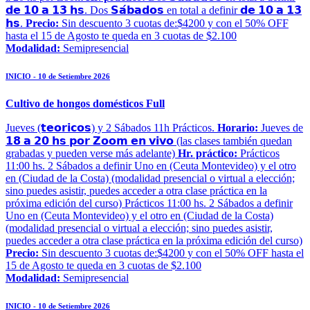
𝗱𝗲 𝟭𝟬 𝗮 𝟭𝟯 𝗵𝘀. Dos 𝗦𝗮́𝗯𝗮𝗱𝗼𝘀 en total a definir 𝗱𝗲 𝟭𝟬 𝗮 𝟭𝟯
𝗵𝘀.
Precio:
Sin descuento 3 cuotas de:$4200 y con el 50% OFF
hasta el 15 de Agosto te queda en 3 cuotas de $2.100
Modalidad:
Semipresencial
INICIO - 10 de Setiembre 2026
Cultivo de hongos domésticos Full
Jueves (𝘁𝗲𝗼𝗿𝗶𝗰𝗼𝘀) y 2 Sábados 11h Prácticos.
Horario:
Jueves de
𝟭𝟴 𝗮 𝟮𝟬 𝗵𝘀 𝗽𝗼𝗿 𝗭𝗼𝗼𝗺 𝗲𝗻 𝘃𝗶𝘃𝗼 (las clases también quedan
grabadas y pueden verse más adelante)
Hr. práctico:
Prácticos
11:00 hs. 2 Sábados a definir Uno en (Ceuta Montevideo) y el otro
en (Ciudad de la Costa) (modalidad presencial o virtual a elección;
sino puedes asistir, puedes acceder a otra clase práctica en la
próxima edición del curso) Prácticos 11:00 hs. 2 Sábados a definir
Uno en (Ceuta Montevideo) y el otro en (Ciudad de la Costa)
(modalidad presencial o virtual a elección; sino puedes asistir,
puedes acceder a otra clase práctica en la próxima edición del curso)
Precio:
Sin descuento 3 cuotas de:$4200 y con el 50% OFF hasta el
15 de Agosto te queda en 3 cuotas de $2.100
Modalidad:
Semipresencial
INICIO - 10 de Setiembre 2026