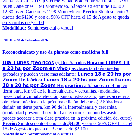
20 hs 18 a 20 hs
Hr. práctico:
Sábados ad efinir de 10.30 a 12:30
hs en Canelones 1198 Montevideo. Sábados ad efinir de 10.30 a
12:30 hs en Canelones 1198 Montevideo.
Precio:
Sin descuento 3
cuotas de:$4200 y con el 50% OFF hasta el 15 de Agosto te queda
en 3 cuotas de $2.100
Modalidad:
Semipresencial o virtual
INICIO - 28 de Setiembre 2026
Reconocimiento y uso de plantas como medicina full
𝗗𝗶𝗮: 𝗟𝘂𝗻𝗲𝘀 (𝘁𝗲𝗼𝗿𝗶𝗰𝗼𝘀) y Dos Sábados
Horario:
𝗟𝘂𝗻𝗲𝘀 𝟭𝟴
𝗮 𝟮𝟬 𝗵𝘀 𝗽𝗼𝗿 𝗭𝗼𝗼𝗺 𝗲𝗻 𝘃𝗶𝘃𝗼 (las clases también quedan
grabadas y pueden verse más adelante) 𝗟𝘂𝗻𝗲𝘀 𝟭𝟴 𝗮 𝟮𝟬 𝗵𝘀 𝗽𝗼𝗿
𝗭𝗼𝗼𝗺
Hr. teórico:
𝗟𝘂𝗻𝗲𝘀 𝟭𝟴 𝗮 𝟮𝟬 𝗵𝘀 𝗽𝗼𝗿 𝗭𝗼𝗼𝗺 𝗟𝘂𝗻𝗲𝘀
𝟭𝟴 𝗮 𝟮𝟬 𝗵𝘀 𝗽𝗼𝗿 𝗭𝗼𝗼𝗺
Hr. práctico:
2 Sábados a definir, en
tierra pura, km 90 de la Interbalnearia y cercanías. (modalidad
presencial o virtual a elección; sino puedes asistir, puedes acceder a
otra clase práctica en la próxima edición del curso) 2 Sábados a
definir, en tierra pura, km 90 de la Interbalnearia y cercanías.
(modalidad presencial o virtual a elección; sino puedes asistir,
puedes acceder a otra clase práctica en la próxima edición del curso)
Precio:
Sin descuento 3 cuotas de:$4200 y con el 50% OFF hasta el
15 de Agosto te queda en 3 cuotas de $2.100
Modalidad:
Semipresencial o virtual