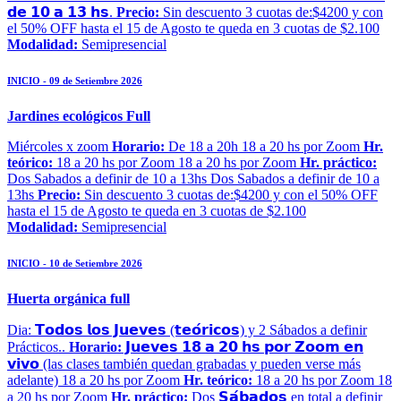
𝗱𝗲 𝟭𝟬 𝗮 𝟭𝟯 𝗵𝘀.
Precio:
Sin descuento 3 cuotas de:$4200 y con
el 50% OFF hasta el 15 de Agosto te queda en 3 cuotas de $2.100
Modalidad:
Semipresencial
INICIO - 09 de Setiembre 2026
Jardines ecológicos Full
Miércoles x zoom
Horario:
De 18 a 20h 18 a 20 hs por Zoom
Hr.
teórico:
18 a 20 hs por Zoom 18 a 20 hs por Zoom
Hr. práctico:
Dos Sabados a definir de 10 a 13hs Dos Sabados a definir de 10 a
13hs
Precio:
Sin descuento 3 cuotas de:$4200 y con el 50% OFF
hasta el 15 de Agosto te queda en 3 cuotas de $2.100
Modalidad:
Semipresencial
INICIO - 10 de Setiembre 2026
Huerta orgánica full
Dia: 𝗧𝗼𝗱𝗼𝘀 𝗹𝗼𝘀 𝗝𝘂𝗲𝘃𝗲𝘀 (𝘁𝗲𝗼́𝗿𝗶𝗰𝗼𝘀) y 2 Sábados a definir
Prácticos..
Horario:
𝗝𝘂𝗲𝘃𝗲𝘀 𝟭𝟴 𝗮 𝟮𝟬 𝗵𝘀 𝗽𝗼𝗿 𝗭𝗼𝗼𝗺 𝗲𝗻
𝘃𝗶𝘃𝗼 (las clases también quedan grabadas y pueden verse más
adelante) 18 a 20 hs por Zoom
Hr. teórico:
18 a 20 hs por Zoom 18
a 20 hs por Zoom
Hr. práctico:
Dos 𝗦𝗮́𝗯𝗮𝗱𝗼𝘀 en total a definir