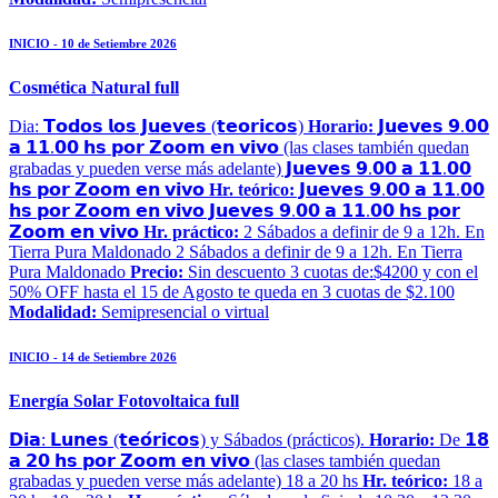
INICIO - 10 de Setiembre 2026
Cosmética Natural full
Dia: 𝗧𝗼𝗱𝗼𝘀 𝗹𝗼𝘀 𝗝𝘂𝗲𝘃𝗲𝘀 (𝘁𝗲𝗼𝗿𝗶𝗰𝗼𝘀)
Horario:
𝗝𝘂𝗲𝘃𝗲𝘀 𝟵.𝟬𝟬
𝗮 𝟭𝟭.𝟬𝟬 𝗵𝘀 𝗽𝗼𝗿 𝗭𝗼𝗼𝗺 𝗲𝗻 𝘃𝗶𝘃𝗼 (las clases también quedan
grabadas y pueden verse más adelante) 𝗝𝘂𝗲𝘃𝗲𝘀 𝟵.𝟬𝟬 𝗮 𝟭𝟭.𝟬𝟬
𝗵𝘀 𝗽𝗼𝗿 𝗭𝗼𝗼𝗺 𝗲𝗻 𝘃𝗶𝘃𝗼
Hr. teórico:
𝗝𝘂𝗲𝘃𝗲𝘀 𝟵.𝟬𝟬 𝗮 𝟭𝟭.𝟬𝟬
𝗵𝘀 𝗽𝗼𝗿 𝗭𝗼𝗼𝗺 𝗲𝗻 𝘃𝗶𝘃𝗼 𝗝𝘂𝗲𝘃𝗲𝘀 𝟵.𝟬𝟬 𝗮 𝟭𝟭.𝟬𝟬 𝗵𝘀 𝗽𝗼𝗿
𝗭𝗼𝗼𝗺 𝗲𝗻 𝘃𝗶𝘃𝗼
Hr. práctico:
2 Sábados a definir de 9 a 12h. En
Tierra Pura Maldonado 2 Sábados a definir de 9 a 12h. En Tierra
Pura Maldonado
Precio:
Sin descuento 3 cuotas de:$4200 y con el
50% OFF hasta el 15 de Agosto te queda en 3 cuotas de $2.100
Modalidad:
Semipresencial o virtual
INICIO - 14 de Setiembre 2026
Energía Solar Fotovoltaica full
𝗗𝗶𝗮: 𝗟𝘂𝗻𝗲𝘀 (𝘁𝗲𝗼́𝗿𝗶𝗰𝗼𝘀) y Sábados (prácticos).
Horario:
De 𝟭𝟴
𝗮 𝟮𝟬 𝗵𝘀 𝗽𝗼𝗿 𝗭𝗼𝗼𝗺 𝗲𝗻 𝘃𝗶𝘃𝗼 (las clases también quedan
grabadas y pueden verse más adelante) 18 a 20 hs
Hr. teórico:
18 a