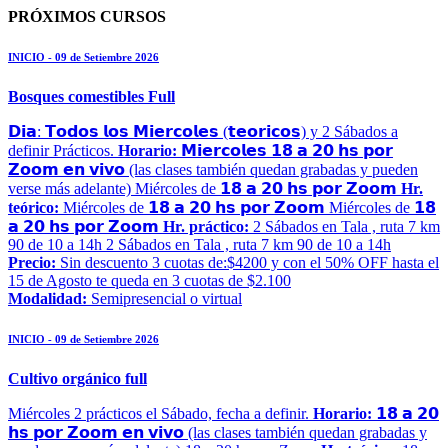
PRÓXIMOS CURSOS
INICIO - 09 de Setiembre 2026
Bosques comestibles Full
𝗗𝗶𝗮: 𝗧𝗼𝗱𝗼𝘀 𝗹𝗼𝘀 𝗠𝗶𝗲𝗿𝗰𝗼𝗹𝗲𝘀 (𝘁𝗲𝗼𝗿𝗶𝗰𝗼𝘀) y 2 Sábados a
definir Prácticos.
Horario:
𝗠𝗶𝗲𝗿𝗰𝗼𝗹𝗲𝘀 𝟭𝟴 𝗮 𝟮𝟬 𝗵𝘀 𝗽𝗼𝗿
𝗭𝗼𝗼𝗺 𝗲𝗻 𝘃𝗶𝘃𝗼 (las clases también quedan grabadas y pueden
verse más adelante) Miércoles de 𝟭𝟴 𝗮 𝟮𝟬 𝗵𝘀 𝗽𝗼𝗿 𝗭𝗼𝗼𝗺
Hr.
teórico:
Miércoles de 𝟭𝟴 𝗮 𝟮𝟬 𝗵𝘀 𝗽𝗼𝗿 𝗭𝗼𝗼𝗺 Miércoles de 𝟭𝟴
𝗮 𝟮𝟬 𝗵𝘀 𝗽𝗼𝗿 𝗭𝗼𝗼𝗺
Hr. práctico:
2 Sábados en Tala , ruta 7 km
90 de 10 a 14h 2 Sábados en Tala , ruta 7 km 90 de 10 a 14h
Precio:
Sin descuento 3 cuotas de:$4200 y con el 50% OFF hasta el
15 de Agosto te queda en 3 cuotas de $2.100
Modalidad:
Semipresencial o virtual
INICIO - 09 de Setiembre 2026
Cultivo orgánico full
Miércoles 2 prácticos el Sábado, fecha a definir.
Horario:
𝟭𝟴 𝗮 𝟮𝟬
𝗵𝘀 𝗽𝗼𝗿 𝗭𝗼𝗼𝗺 𝗲𝗻 𝘃𝗶𝘃𝗼 (las clases también quedan grabadas y