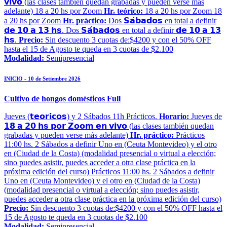
𝘃𝗶𝘃𝗼 (las clases también quedan grabadas y pueden verse más
adelante) 18 a 20 hs por Zoom
Hr. teórico:
18 a 20 hs por Zoom 18
a 20 hs por Zoom
Hr. práctico:
Dos 𝗦𝗮́𝗯𝗮𝗱𝗼𝘀 en total a definir
𝗱𝗲 𝟭𝟬 𝗮 𝟭𝟯 𝗵𝘀. Dos 𝗦𝗮́𝗯𝗮𝗱𝗼𝘀 en total a definir 𝗱𝗲 𝟭𝟬 𝗮 𝟭𝟯
𝗵𝘀.
Precio:
Sin descuento 3 cuotas de:$4200 y con el 50% OFF
hasta el 15 de Agosto te queda en 3 cuotas de $2.100
Modalidad:
Semipresencial
INICIO - 10 de Setiembre 2026
Cultivo de hongos domésticos Full
Jueves (𝘁𝗲𝗼𝗿𝗶𝗰𝗼𝘀) y 2 Sábados 11h Prácticos.
Horario:
Jueves de
𝟭𝟴 𝗮 𝟮𝟬 𝗵𝘀 𝗽𝗼𝗿 𝗭𝗼𝗼𝗺 𝗲𝗻 𝘃𝗶𝘃𝗼 (las clases también quedan
grabadas y pueden verse más adelante)
Hr. práctico:
Prácticos
11:00 hs. 2 Sábados a definir Uno en (Ceuta Montevideo) y el otro
en (Ciudad de la Costa) (modalidad presencial o virtual a elección;
sino puedes asistir, puedes acceder a otra clase práctica en la
próxima edición del curso) Prácticos 11:00 hs. 2 Sábados a definir
Uno en (Ceuta Montevideo) y el otro en (Ciudad de la Costa)
(modalidad presencial o virtual a elección; sino puedes asistir,
puedes acceder a otra clase práctica en la próxima edición del curso)
Precio:
Sin descuento 3 cuotas de:$4200 y con el 50% OFF hasta el
15 de Agosto te queda en 3 cuotas de $2.100
Modalidad:
Semipresencial