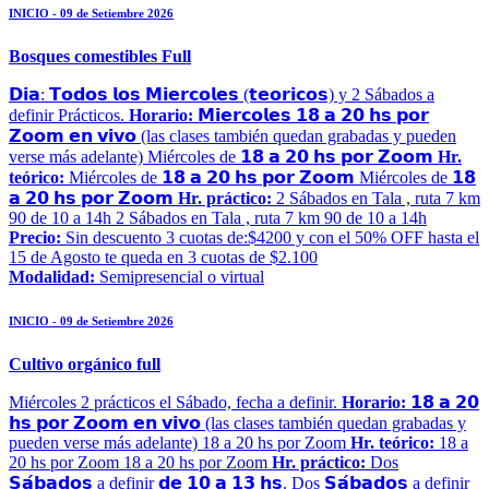
INICIO - 09 de Setiembre 2026
Bosques comestibles Full
𝗗𝗶𝗮: 𝗧𝗼𝗱𝗼𝘀 𝗹𝗼𝘀 𝗠𝗶𝗲𝗿𝗰𝗼𝗹𝗲𝘀 (𝘁𝗲𝗼𝗿𝗶𝗰𝗼𝘀) y 2 Sábados a
definir Prácticos.
Horario:
𝗠𝗶𝗲𝗿𝗰𝗼𝗹𝗲𝘀 𝟭𝟴 𝗮 𝟮𝟬 𝗵𝘀 𝗽𝗼𝗿
𝗭𝗼𝗼𝗺 𝗲𝗻 𝘃𝗶𝘃𝗼 (las clases también quedan grabadas y pueden
verse más adelante) Miércoles de 𝟭𝟴 𝗮 𝟮𝟬 𝗵𝘀 𝗽𝗼𝗿 𝗭𝗼𝗼𝗺
Hr.
teórico:
Miércoles de 𝟭𝟴 𝗮 𝟮𝟬 𝗵𝘀 𝗽𝗼𝗿 𝗭𝗼𝗼𝗺 Miércoles de 𝟭𝟴
𝗮 𝟮𝟬 𝗵𝘀 𝗽𝗼𝗿 𝗭𝗼𝗼𝗺
Hr. práctico:
2 Sábados en Tala , ruta 7 km
90 de 10 a 14h 2 Sábados en Tala , ruta 7 km 90 de 10 a 14h
Precio:
Sin descuento 3 cuotas de:$4200 y con el 50% OFF hasta el
15 de Agosto te queda en 3 cuotas de $2.100
Modalidad:
Semipresencial o virtual
INICIO - 09 de Setiembre 2026
Cultivo orgánico full
Miércoles 2 prácticos el Sábado, fecha a definir.
Horario:
𝟭𝟴 𝗮 𝟮𝟬
𝗵𝘀 𝗽𝗼𝗿 𝗭𝗼𝗼𝗺 𝗲𝗻 𝘃𝗶𝘃𝗼 (las clases también quedan grabadas y
pueden verse más adelante) 18 a 20 hs por Zoom
Hr. teórico:
18 a
20 hs por Zoom 18 a 20 hs por Zoom
Hr. práctico:
Dos
𝗦𝗮́𝗯𝗮𝗱𝗼𝘀 a definir 𝗱𝗲 𝟭𝟬 𝗮 𝟭𝟯 𝗵𝘀. Dos 𝗦𝗮́𝗯𝗮𝗱𝗼𝘀 a definir