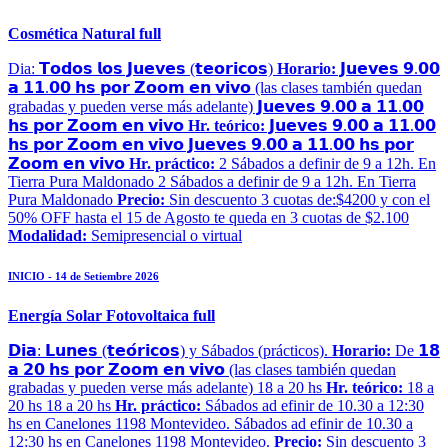
Cosmética Natural full
Dia: 𝗧𝗼𝗱𝗼𝘀 𝗹𝗼𝘀 𝗝𝘂𝗲𝘃𝗲𝘀 (𝘁𝗲𝗼𝗿𝗶𝗰𝗼𝘀)
Horario:
𝗝𝘂𝗲𝘃𝗲𝘀 𝟵.𝟬𝟬
𝗮 𝟭𝟭.𝟬𝟬 𝗵𝘀 𝗽𝗼𝗿 𝗭𝗼𝗼𝗺 𝗲𝗻 𝘃𝗶𝘃𝗼 (las clases también quedan
grabadas y pueden verse más adelante) 𝗝𝘂𝗲𝘃𝗲𝘀 𝟵.𝟬𝟬 𝗮 𝟭𝟭.𝟬𝟬
𝗵𝘀 𝗽𝗼𝗿 𝗭𝗼𝗼𝗺 𝗲𝗻 𝘃𝗶𝘃𝗼
Hr. teórico:
𝗝𝘂𝗲𝘃𝗲𝘀 𝟵.𝟬𝟬 𝗮 𝟭𝟭.𝟬𝟬
𝗵𝘀 𝗽𝗼𝗿 𝗭𝗼𝗼𝗺 𝗲𝗻 𝘃𝗶𝘃𝗼 𝗝𝘂𝗲𝘃𝗲𝘀 𝟵.𝟬𝟬 𝗮 𝟭𝟭.𝟬𝟬 𝗵𝘀 𝗽𝗼𝗿
𝗭𝗼𝗼𝗺 𝗲𝗻 𝘃𝗶𝘃𝗼
Hr. práctico:
2 Sábados a definir de 9 a 12h. En
Tierra Pura Maldonado 2 Sábados a definir de 9 a 12h. En Tierra
Pura Maldonado
Precio:
Sin descuento 3 cuotas de:$4200 y con el
50% OFF hasta el 15 de Agosto te queda en 3 cuotas de $2.100
Modalidad:
Semipresencial o virtual
INICIO - 14 de Setiembre 2026
Energía Solar Fotovoltaica full
𝗗𝗶𝗮: 𝗟𝘂𝗻𝗲𝘀 (𝘁𝗲𝗼́𝗿𝗶𝗰𝗼𝘀) y Sábados (prácticos).
Horario:
De 𝟭𝟴
𝗮 𝟮𝟬 𝗵𝘀 𝗽𝗼𝗿 𝗭𝗼𝗼𝗺 𝗲𝗻 𝘃𝗶𝘃𝗼 (las clases también quedan
grabadas y pueden verse más adelante) 18 a 20 hs
Hr. teórico:
18 a
20 hs 18 a 20 hs
Hr. práctico:
Sábados ad efinir de 10.30 a 12:30
hs en Canelones 1198 Montevideo. Sábados ad efinir de 10.30 a
12:30 hs en Canelones 1198 Montevideo.
Precio:
Sin descuento 3