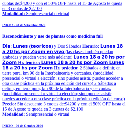
cuotas de:$4200 y con el 50% OFF hasta el 15 de Agosto te queda
en 3 cuotas de $2.100
Modalidad:
Semipresencial o virtual
INICIO - 28 de Setiembre 2026
Reconocimiento y uso de plantas como medicina full
𝗗𝗶𝗮: 𝗟𝘂𝗻𝗲𝘀 (𝘁𝗲𝗼𝗿𝗶𝗰𝗼𝘀) y Dos Sábados
Horario:
𝗟𝘂𝗻𝗲𝘀 𝟭𝟴
𝗮 𝟮𝟬 𝗵𝘀 𝗽𝗼𝗿 𝗭𝗼𝗼𝗺 𝗲𝗻 𝘃𝗶𝘃𝗼 (las clases también quedan
grabadas y pueden verse más adelante) 𝗟𝘂𝗻𝗲𝘀 𝟭𝟴 𝗮 𝟮𝟬 𝗵𝘀 𝗽𝗼𝗿
𝗭𝗼𝗼𝗺
Hr. teórico:
𝗟𝘂𝗻𝗲𝘀 𝟭𝟴 𝗮 𝟮𝟬 𝗵𝘀 𝗽𝗼𝗿 𝗭𝗼𝗼𝗺 𝗟𝘂𝗻𝗲𝘀
𝟭𝟴 𝗮 𝟮𝟬 𝗵𝘀 𝗽𝗼𝗿 𝗭𝗼𝗼𝗺
Hr. práctico:
2 Sábados a definir, en
tierra pura, km 90 de la Interbalnearia y cercanías. (modalidad
presencial o virtual a elección; sino puedes asistir, puedes acceder a
otra clase práctica en la próxima edición del curso) 2 Sábados a
definir, en tierra pura, km 90 de la Interbalnearia y cercanías.
(modalidad presencial o virtual a elección; sino puedes asistir,
puedes acceder a otra clase práctica en la próxima edición del curso)
Precio:
Sin descuento 3 cuotas de:$4200 y con el 50% OFF hasta el
15 de Agosto te queda en 3 cuotas de $2.100
Modalidad:
Semipresencial o virtual
INICIO - 06 de Octubre 2026