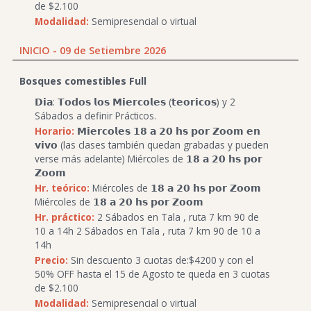
de $2.100
Modalidad:
Semipresencial o virtual
INICIO - 09 de Setiembre 2026
Bosques comestibles Full
𝗗𝗶𝗮: 𝗧𝗼𝗱𝗼𝘀 𝗹𝗼𝘀 𝗠𝗶𝗲𝗿𝗰𝗼𝗹𝗲𝘀 (𝘁𝗲𝗼𝗿𝗶𝗰𝗼𝘀) y 2
Sábados a definir Prácticos.
Horario:
𝗠𝗶𝗲𝗿𝗰𝗼𝗹𝗲𝘀 𝟭𝟴 𝗮 𝟮𝟬 𝗵𝘀 𝗽𝗼𝗿 𝗭𝗼𝗼𝗺 𝗲𝗻
𝘃𝗶𝘃𝗼 (las clases también quedan grabadas y pueden
verse más adelante) Miércoles de 𝟭𝟴 𝗮 𝟮𝟬 𝗵𝘀 𝗽𝗼𝗿
𝗭𝗼𝗼𝗺
Hr. teórico:
Miércoles de 𝟭𝟴 𝗮 𝟮𝟬 𝗵𝘀 𝗽𝗼𝗿 𝗭𝗼𝗼𝗺
Miércoles de 𝟭𝟴 𝗮 𝟮𝟬 𝗵𝘀 𝗽𝗼𝗿 𝗭𝗼𝗼𝗺
Hr. práctico:
2 Sábados en Tala , ruta 7 km 90 de
10 a 14h 2 Sábados en Tala , ruta 7 km 90 de 10 a
14h
Precio:
Sin descuento 3 cuotas de:$4200 y con el
50% OFF hasta el 15 de Agosto te queda en 3 cuotas
de $2.100
Modalidad:
Semipresencial o virtual