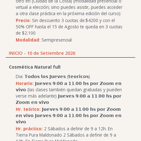
otro en (Ciudad de la Costa) (modalidad presencial o
virtual a elección; sino puedes asistir, puedes acceder
a otra clase práctica en la próxima edición del curso)
Precio:
Sin descuento 3 cuotas de:$4200 y con el
50% OFF hasta el 15 de Agosto te queda en 3 cuotas
de $2.100
Modalidad:
Semipresencial
INICIO - 10 de Setiembre 2026
Cosmética Natural full
Dia: 𝗧𝗼𝗱𝗼𝘀 𝗹𝗼𝘀 𝗝𝘂𝗲𝘃𝗲𝘀 (𝘁𝗲𝗼𝗿𝗶𝗰𝗼𝘀)
Horario:
𝗝𝘂𝗲𝘃𝗲𝘀 𝟵.𝟬𝟬 𝗮 𝟭𝟭.𝟬𝟬 𝗵𝘀 𝗽𝗼𝗿 𝗭𝗼𝗼𝗺 𝗲𝗻
𝘃𝗶𝘃𝗼 (las clases también quedan grabadas y pueden
verse más adelante) 𝗝𝘂𝗲𝘃𝗲𝘀 𝟵.𝟬𝟬 𝗮 𝟭𝟭.𝟬𝟬 𝗵𝘀 𝗽𝗼𝗿
𝗭𝗼𝗼𝗺 𝗲𝗻 𝘃𝗶𝘃𝗼
Hr. teórico:
𝗝𝘂𝗲𝘃𝗲𝘀 𝟵.𝟬𝟬 𝗮 𝟭𝟭.𝟬𝟬 𝗵𝘀 𝗽𝗼𝗿 𝗭𝗼𝗼𝗺
𝗲𝗻 𝘃𝗶𝘃𝗼 𝗝𝘂𝗲𝘃𝗲𝘀 𝟵.𝟬𝟬 𝗮 𝟭𝟭.𝟬𝟬 𝗵𝘀 𝗽𝗼𝗿 𝗭𝗼𝗼𝗺 𝗲𝗻
𝘃𝗶𝘃𝗼
Hr. práctico:
2 Sábados a definir de 9 a 12h. En
Tierra Pura Maldonado 2 Sábados a definir de 9 a