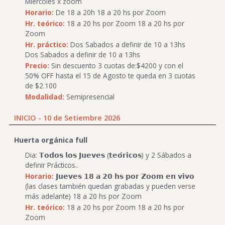
Miércoles x zoom
Horario:
De 18 a 20h 18 a 20 hs por Zoom
Hr. teórico:
18 a 20 hs por Zoom 18 a 20 hs por
Zoom
Hr. práctico:
Dos Sabados a definir de 10 a 13hs
Dos Sabados a definir de 10 a 13hs
Precio:
Sin descuento 3 cuotas de:$4200 y con el
50% OFF hasta el 15 de Agosto te queda en 3 cuotas
de $2.100
Modalidad:
Semipresencial
INICIO - 10 de Setiembre 2026
Huerta orgánica full
Dia: 𝗧𝗼𝗱𝗼𝘀 𝗹𝗼𝘀 𝗝𝘂𝗲𝘃𝗲𝘀 (𝘁𝗲𝗼́𝗿𝗶𝗰𝗼𝘀) y 2 Sábados a
definir Prácticos..
Horario:
𝗝𝘂𝗲𝘃𝗲𝘀 𝟭𝟴 𝗮 𝟮𝟬 𝗵𝘀 𝗽𝗼𝗿 𝗭𝗼𝗼𝗺 𝗲𝗻 𝘃𝗶𝘃𝗼
(las clases también quedan grabadas y pueden verse
más adelante) 18 a 20 hs por Zoom
Hr. teórico:
18 a 20 hs por Zoom 18 a 20 hs por
Zoom