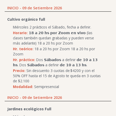
INICIO - 09 de Setiembre 2026
Cultivo orgánico full
Miércoles 2 prácticos el Sábado, fecha a definir.
Horario:
𝟭𝟴 𝗮 𝟮𝟬 𝗵𝘀 𝗽𝗼𝗿 𝗭𝗼𝗼𝗺 𝗲𝗻 𝘃𝗶𝘃𝗼 (las
clases también quedan grabadas y pueden verse
más adelante) 18 a 20 hs por Zoom
Hr. teórico:
18 a 20 hs por Zoom 18 a 20 hs por
Zoom
Hr. práctico:
Dos 𝗦𝗮́𝗯𝗮𝗱𝗼𝘀 a definir 𝗱𝗲 𝟭𝟬 𝗮 𝟭𝟯
𝗵𝘀. Dos 𝗦𝗮́𝗯𝗮𝗱𝗼𝘀 a definir 𝗱𝗲 𝟭𝟬 𝗮 𝟭𝟯 𝗵𝘀.
Precio:
Sin descuento 3 cuotas de:$4200 y con el
50% OFF hasta el 15 de Agosto te queda en 3 cuotas
de $2.100
Modalidad:
Semipresencial
INICIO - 09 de Setiembre 2026
Jardines ecológicos Full