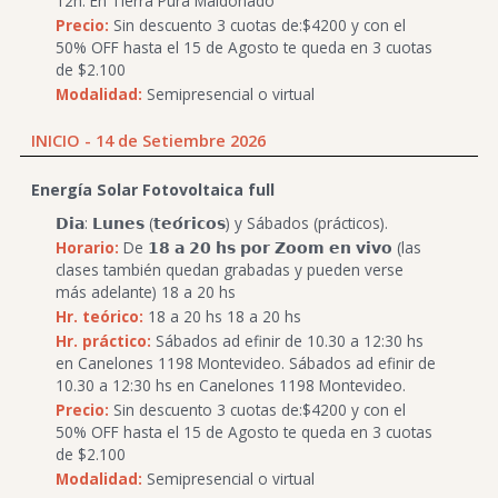
12h. En Tierra Pura Maldonado
Precio:
Sin descuento 3 cuotas de:$4200 y con el
50% OFF hasta el 15 de Agosto te queda en 3 cuotas
de $2.100
Modalidad:
Semipresencial o virtual
INICIO - 14 de Setiembre 2026
Energía Solar Fotovoltaica full
𝗗𝗶𝗮: 𝗟𝘂𝗻𝗲𝘀 (𝘁𝗲𝗼́𝗿𝗶𝗰𝗼𝘀) y Sábados (prácticos).
Horario:
De 𝟭𝟴 𝗮 𝟮𝟬 𝗵𝘀 𝗽𝗼𝗿 𝗭𝗼𝗼𝗺 𝗲𝗻 𝘃𝗶𝘃𝗼 (las
clases también quedan grabadas y pueden verse
más adelante) 18 a 20 hs
Hr. teórico:
18 a 20 hs 18 a 20 hs
Hr. práctico:
Sábados ad efinir de 10.30 a 12:30 hs
en Canelones 1198 Montevideo. Sábados ad efinir de
10.30 a 12:30 hs en Canelones 1198 Montevideo.
Precio:
Sin descuento 3 cuotas de:$4200 y con el
50% OFF hasta el 15 de Agosto te queda en 3 cuotas
de $2.100
Modalidad:
Semipresencial o virtual