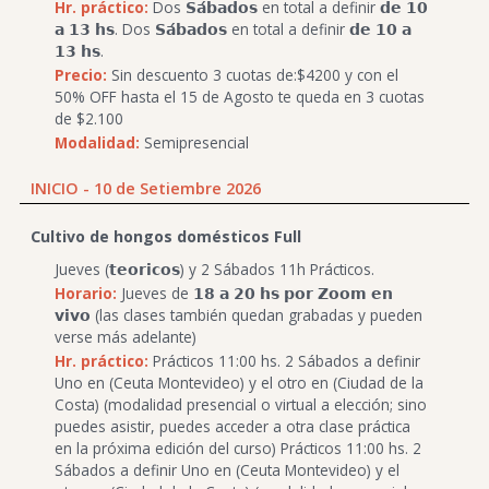
Hr. práctico:
Dos 𝗦𝗮́𝗯𝗮𝗱𝗼𝘀 en total a definir 𝗱𝗲 𝟭𝟬
𝗮 𝟭𝟯 𝗵𝘀. Dos 𝗦𝗮́𝗯𝗮𝗱𝗼𝘀 en total a definir 𝗱𝗲 𝟭𝟬 𝗮
𝟭𝟯 𝗵𝘀.
Precio:
Sin descuento 3 cuotas de:$4200 y con el
50% OFF hasta el 15 de Agosto te queda en 3 cuotas
de $2.100
Modalidad:
Semipresencial
INICIO - 10 de Setiembre 2026
Cultivo de hongos domésticos Full
Jueves (𝘁𝗲𝗼𝗿𝗶𝗰𝗼𝘀) y 2 Sábados 11h Prácticos.
Horario:
Jueves de 𝟭𝟴 𝗮 𝟮𝟬 𝗵𝘀 𝗽𝗼𝗿 𝗭𝗼𝗼𝗺 𝗲𝗻
𝘃𝗶𝘃𝗼 (las clases también quedan grabadas y pueden
verse más adelante)
Hr. práctico:
Prácticos 11:00 hs. 2 Sábados a definir
Uno en (Ceuta Montevideo) y el otro en (Ciudad de la
Costa) (modalidad presencial o virtual a elección; sino
puedes asistir, puedes acceder a otra clase práctica
en la próxima edición del curso) Prácticos 11:00 hs. 2
Sábados a definir Uno en (Ceuta Montevideo) y el