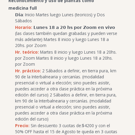
Reconocimiento y uso de plantas como
medicina full
𝗗𝗶𝗮: Inicio Martes luego Lunes (teoricos) y Dos
Sábados
Horario:
𝗟𝘂𝗻𝗲𝘀 𝟭𝟴 𝗮 𝟮𝟬 𝗵𝘀 𝗽𝗼𝗿 𝗭𝗼𝗼𝗺 𝗲𝗻 𝘃𝗶𝘃𝗼
(las clases también quedan grabadas y pueden verse
más adelante) Martes 8 inicio y luego Lunes 18 a
20hs. por Zoom
Hr. teórico:
Martes 8 inicio y luego Lunes 18 a 20hs.
por Zoom Martes 8 inicio y luego Lunes 18 a 20hs.
por Zoom
Hr. práctico:
2 Sábados a definir, en tierra pura, km
90 de la Interbalnearia y cercanías. (modalidad
presencial o virtual a elección; sino puedes asistir,
puedes acceder a otra clase práctica en la próxima
edición del curso) 2 Sábados a definir, en tierra pura,
km 90 de la Interbalnearia y cercanías. (modalidad
presencial o virtual a elección; sino puedes asistir,
puedes acceder a otra clase práctica en la próxima
edición del curso)
Precio:
Sin descuento 3 cuotas de:$4200 y con el
50% OFF hasta el 15 de Agosto te queda en 3 cuotas